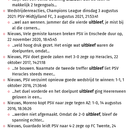
makkelijk 2 tegengoals...
Wedstrijdenreacties, Champions League dinsdag 3 augustus
2021: PSV-Midtjylland FC, 3 augustus 2021, 21:53:41
...wel aan wennen. Jammer dat die vierde
uitbleef
, je mist bij
al die corners...
Nieuws, Vele gemiste kansen breken PSV in Enschede duur op,
22 november 2020, 18:45:45
...veld hoog druk gezet. Het enige wat
uitbleef
waren de
doelpunten, omdat...
Nieuws, PSV doet goede zaken met 3-0 zege op Heracles, 22
oktober 2017, 14:21:18
...te bouwen. Naarmate de tweede treffer
uitbleef
liet PSV
Heracles steeds meer...
Nieuws, PSV verzuimt opnieuw goede wedstrijd te winnen: 1-1, 1
oktober 2016, 21:36:46
...het duel vorderde en het doelpunt
uitbleef
ging Heerenveen
geloven in een...
Nieuws, Moreno kopt PSV naar zege tegen AZ: 1-0, 14 augustus
2016, 18:36:26
...werden niet afgemaakt. Omdat de 2-0
uitbleef
, bleef de
spanning echter...
Nieuws, Guardado leidt PSV naar 4-2 zege op FC Twente, 24