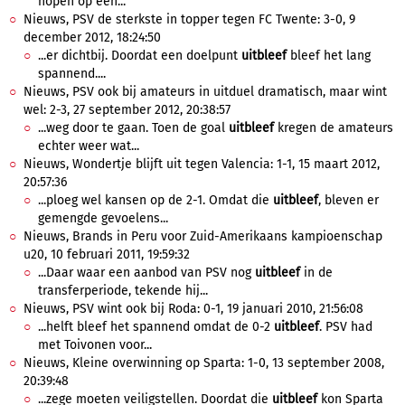
hopen op een...
Nieuws, PSV de sterkste in topper tegen FC Twente: 3-0, 9
december 2012, 18:24:50
...er dichtbij. Doordat een doelpunt
uitbleef
bleef het lang
spannend....
Nieuws, PSV ook bij amateurs in uitduel dramatisch, maar wint
wel: 2-3, 27 september 2012, 20:38:57
...weg door te gaan. Toen de goal
uitbleef
kregen de amateurs
echter weer wat...
Nieuws, Wondertje blijft uit tegen Valencia: 1-1, 15 maart 2012,
20:57:36
...ploeg wel kansen op de 2-1. Omdat die
uitbleef
, bleven er
gemengde gevoelens...
Nieuws, Brands in Peru voor Zuid-Amerikaans kampioenschap
u20, 10 februari 2011, 19:59:32
...Daar waar een aanbod van PSV nog
uitbleef
in de
transferperiode, tekende hij...
Nieuws, PSV wint ook bij Roda: 0-1, 19 januari 2010, 21:56:08
...helft bleef het spannend omdat de 0-2
uitbleef
. PSV had
met Toivonen voor...
Nieuws, Kleine overwinning op Sparta: 1-0, 13 september 2008,
20:39:48
...zege moeten veiligstellen. Doordat die
uitbleef
kon Sparta