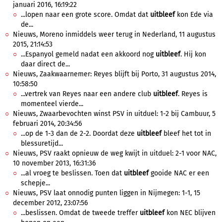
januari 2016, 16:19:22
...lopen naar een grote score. Omdat dat
uitbleef
kon Ede via
de...
Nieuws, Moreno inmiddels weer terug in Nederland, 11 augustus
2015, 21:14:53
...Espanyol gemeld nadat een akkoord nog
uitbleef
. Hij kon
daar direct de...
Nieuws, Zaakwaarnemer: Reyes blijft bij Porto, 31 augustus 2014,
10:58:50
...vertrek van Reyes naar een andere club
uitbleef
. Reyes is
momenteel vierde...
Nieuws, Zwaarbevochten winst PSV in uitduel: 1-2 bij Cambuur, 5
februari 2014, 20:34:56
...op de 1-3 dan de 2-2. Doordat deze
uitbleef
bleef het tot in
blessuretijd...
Nieuws, PSV raakt opnieuw de weg kwijt in uitduel: 2-1 voor NAC,
10 november 2013, 16:31:36
...al vroeg te beslissen. Toen dat
uitbleef
gooide NAC er een
schepje...
Nieuws, PSV laat onnodig punten liggen in Nijmegen: 1-1, 15
december 2012, 23:07:56
...beslissen. Omdat de tweede treffer
uitbleef
kon NEC blijven