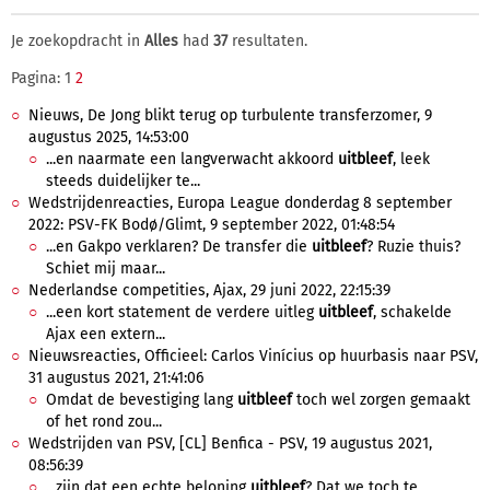
Je zoekopdracht in
Alles
had
37
resultaten.
Pagina: 1
2
Nieuws, De Jong blikt terug op turbulente transferzomer, 9
augustus 2025, 14:53:00
...en naarmate een langverwacht akkoord
uitbleef
, leek
steeds duidelijker te...
Wedstrijdenreacties, Europa League donderdag 8 september
2022: PSV-FK Bodø/Glimt, 9 september 2022, 01:48:54
...en Gakpo verklaren? De transfer die
uitbleef
? Ruzie thuis?
Schiet mij maar...
Nederlandse competities, Ajax, 29 juni 2022, 22:15:39
...een kort statement de verdere uitleg
uitbleef
, schakelde
Ajax een extern...
Nieuwsreacties, Officieel: Carlos Vinícius op huurbasis naar PSV,
31 augustus 2021, 21:41:06
Omdat de bevestiging lang
uitbleef
toch wel zorgen gemaakt
of het rond zou...
Wedstrijden van PSV, [CL] Benfica - PSV, 19 augustus 2021,
08:56:39
...zijn dat een echte beloning
uitbleef
? Dat we toch te