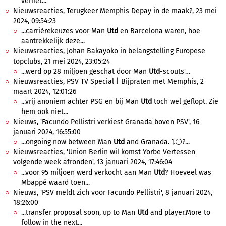
verliet...
Nieuwsreacties, Terugkeer Memphis Depay in de maak?, 23 mei
2024, 09:54:23
...carrièrekeuzes voor Man
Utd
en Barcelona waren, hoe
aantrekkelijk deze...
Nieuwsreacties, Johan Bakayoko in belangstelling Europese
topclubs, 21 mei 2024, 23:05:24
...werd op 28 miljoen geschat door Man
Utd
-scouts'…
Nieuwsreacties, PSV TV Special | Bijpraten met Memphis, 2
maart 2024, 12:01:26
...vrij anoniem achter PSG en bij Man
Utd
toch wel geflopt. Zie
hem ook niet...
Nieuws, 'Facundo Pellistri verkiest Granada boven PSV', 16
januari 2024, 16:55:00
...ongoing now between Man
Utd
and Granada. ⤵️⚪️?...
Nieuwsreacties, 'Union Berlin wil komst Yorbe Vertessen
volgende week afronden', 13 januari 2024, 17:46:04
...voor 95 miljoen werd verkocht aan Man
Utd
? Hoeveel was
Mbappé waard toen...
Nieuws, 'PSV meldt zich voor Facundo Pellistri', 8 januari 2024,
18:26:00
...transfer proposal soon, up to Man
Utd
and player.More to
follow in the next...