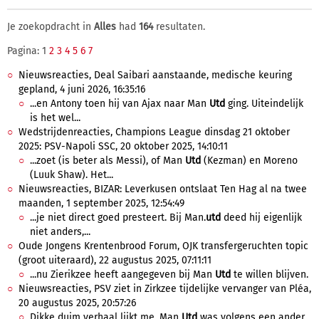
Je zoekopdracht in
Alles
had
164
resultaten.
Pagina: 1
2
3
4
5
6
7
Nieuwsreacties, Deal Saibari aanstaande, medische keuring
gepland, 4 juni 2026, 16:35:16
...en Antony toen hij van Ajax naar Man
Utd
ging. Uiteindelijk
is het wel...
Wedstrijdenreacties, Champions League dinsdag 21 oktober
2025: PSV-Napoli SSC, 20 oktober 2025, 14:10:11
...zoet (is beter als Messi), of Man
Utd
(Kezman) en Moreno
(Luuk Shaw). Het...
Nieuwsreacties, BIZAR: Leverkusen ontslaat Ten Hag al na twee
maanden, 1 september 2025, 12:54:49
...je niet direct goed presteert. Bij Man.
utd
deed hij eigenlijk
niet anders,...
Oude Jongens Krentenbrood Forum, OJK transfergeruchten topic
(groot uiteraard), 22 augustus 2025, 07:11:11
...nu Zierikzee heeft aangegeven bij Man
Utd
te willen blijven.
Nieuwsreacties, PSV ziet in Zirkzee tijdelijke vervanger van Pléa,
20 augustus 2025, 20:57:26
Dikke duim verhaal lijkt me, Man
Utd
was volgens een ander