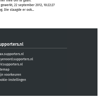
ier mee om te gaan.
 gewerkt, 22 september 2012, 10:22:27
. Die slaagde er ook...
upporters.nl
ax.supporters.nl
eyenoord.supporters.nl
V.supporters.nl
itemap
ijn voorkeuren
ookie-instellingen