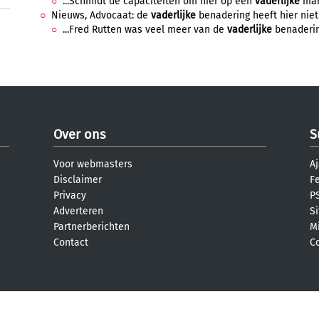
...Schmidt de capaciteiten om hier op een
vaderlijke
man
Nieuws, Advocaat: de
vaderlijke
benadering heeft hier niet
...Fred Rutten was veel meer van de
vaderlijke
benadering
Over ons
S
Voor webmasters
Aj
Disclaimer
F
Privacy
PS
Adverteren
S
Partnerberichten
M
Contact
C