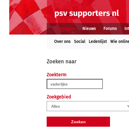
Voorpagina
Nieuws
Forums
In
Over ons
Social
Ledenlijst
Wie onlin
Zoeken naar
Zoekterm
Zoekgebied