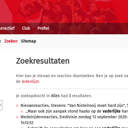
teractief
Club
Profiel
e
Zoeken
Sitemap
Zoekresultaten
Hier kan je nieuws en reacties doorzoeken. Ben je op zoek na
de
ledenlijst
.
Je zoekopdracht in
Alles
had
3
resultaten.
Nieuwsreacties, Stevens: "Van Nistelrooij moet hard zijn", 
...Maar ook zijn aanpak stond haaks op de
vaderlijke
han
Wedstrijdenreacties, Eredivisie zondag 13 september 2020
14:12:52