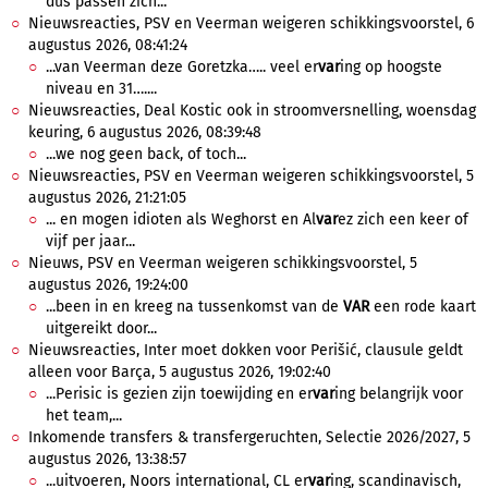
dus passen zich...
Nieuwsreacties, PSV en Veerman weigeren schikkingsvoorstel, 6
augustus 2026, 08:41:24
...van Veerman deze Goretzka….. veel er
var
ing op hoogste
niveau en 31…....
Nieuwsreacties, Deal Kostic ook in stroomversnelling, woensdag
keuring, 6 augustus 2026, 08:39:48
...we nog geen back, of toch...
Nieuwsreacties, PSV en Veerman weigeren schikkingsvoorstel, 5
augustus 2026, 21:21:05
... en mogen idioten als Weghorst en Al
var
ez zich een keer of
vijf per jaar...
Nieuws, PSV en Veerman weigeren schikkingsvoorstel, 5
augustus 2026, 19:24:00
...been in en kreeg na tussenkomst van de
VAR
een rode kaart
uitgereikt door...
Nieuwsreacties, Inter moet dokken voor Perišić, clausule geldt
alleen voor Barça, 5 augustus 2026, 19:02:40
...Perisic is gezien zijn toewijding en er
var
ing belangrijk voor
het team,...
Inkomende transfers & transfergeruchten, Selectie 2026/2027, 5
augustus 2026, 13:38:57
...uitvoeren, Noors international, CL er
var
ing, scandinavisch,