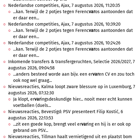
Nederlandse competities, Ajax, 7 augustus 2026, 11:20:35
...kan. Terwijl de 2 potjes tegen Ferenc
var
os aantoonden dat
er daar een...
Nederlandse competities, Ajax, 7 augustus 2026, 10:39:20
...kan. Terwijl de 2 potjes tegen Ferenc
var
os aantoonden dat
er daar een...
Nederlandse competities, Ajax, 7 augustus 2026, 10:24:26
...kan. Terwijl de 2 potjes tegen Ferenc
var
os aantoonden dat
er daar een...
Inkomende transfers & transfergeruchten, Selectie 2026/2027, 7
augustus 2026, 09:04:58
...anders besteed worde aan bijv. een er
var
en CV en zou toch
ook nog wel graag...
Nieuwsreacties, Kalma loopt zware blessure op in Luxemburg, 7
augustus 2026, 07:32:30
Ja klopt, er
var
ingsdeskundige hier... nooit meer echt kunnen
voetballen (duels...
Nieuwsreacties, Bevestigd: PSV presenteert Filip Kostić, 6
augustus 2026, 22:13:53
...zit een goede kop, brengt veel er
var
ing en hij is er ook op
gebrand om PSV...
Nieuwsreacties, Tillman haalt vernietigend uit en plaatst bom