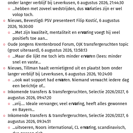
onder langer verblijf bij Leverkusen, 6 augustus 2026, 21:44:30
...hebben met zoveel wedstrijden, dus
var
iaties zijn er wel
volop toch.
Nieuws, Bevestigd: PSV presenteert Filip Kostić, 6 augustus
2026, 16:30:00
...Met zijn kwaliteit, mentaliteit en er
var
ing voegt hij veel
positiefs toe aan...
Oude Jongens Krentenbrood Forum, OJK transfergeruchten topic
(groot uiteraard), 6 augustus 2026, 13:58:13
...Maar die lijkt me toch iets minder er
var
en (lees: minder
snel en vaste...
Nieuws, Tillman haalt vernietigend uit en plaatst bom onder
langer verblijf bij Leverkusen, 6 augustus 2026, 10:24:00
...ook wat support had er
var
en. Niemand verwacht iedere dag
een berichtje of...
Inkomende transfers & transfergeruchten, Selectie 2026/2027, 6
augustus 2026, 09:47:20
...vrij…. Ideale vervanger, veel er
var
ing, heeft alles gewonnen
en Bayern...
Inkomende transfers & transfergeruchten, Selectie 2026/2027, 6
augustus 2026, 09:34:51
...uitvoeren, Noors international, CL er
var
ing, scandinavisch,