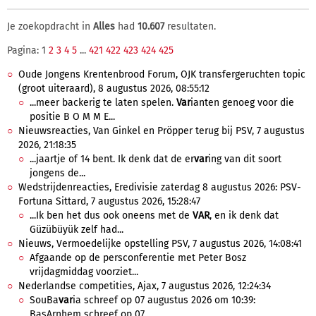
Je zoekopdracht in
Alles
had
10.607
resultaten.
Pagina: 1
2
3
4
5
...
421
422
423
424
425
Oude Jongens Krentenbrood Forum, OJK transfergeruchten topic
(groot uiteraard), 8 augustus 2026, 08:55:12
...meer backerig te laten spelen.
Var
ianten genoeg voor die
positie B O M M E...
Nieuwsreacties, Van Ginkel en Pröpper terug bij PSV, 7 augustus
2026, 21:18:35
...jaartje of 14 bent. Ik denk dat de er
var
ing van dit soort
jongens de...
Wedstrijdenreacties, Eredivisie zaterdag 8 augustus 2026: PSV-
Fortuna Sittard, 7 augustus 2026, 15:28:47
...Ik ben het dus ook oneens met de
VAR
, en ik denk dat
Güzübüyük zelf had...
Nieuws, Vermoedelijke opstelling PSV, 7 augustus 2026, 14:08:41
Afgaande op de persconferentie met Peter Bosz
vrijdagmiddag voorziet...
Nederlandse competities, Ajax, 7 augustus 2026, 12:24:34
SouBa
var
ia schreef op 07 augustus 2026 om 10:39:
BasArnhem schreef op 07...