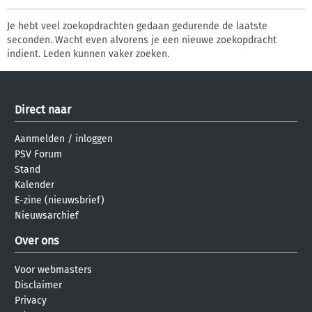
Je hebt veel zoekopdrachten gedaan gedurende de laatste
seconden. Wacht even alvorens je een nieuwe zoekopdracht
indient. Leden kunnen vaker zoeken.
Direct naar
Aanmelden
/
inloggen
PSV Forum
Stand
Kalender
E-zine (nieuwsbrief)
Nieuwsarchief
Over ons
Voor webmasters
Disclaimer
Privacy