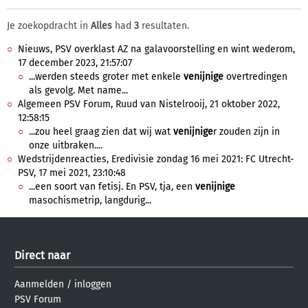
Je zoekopdracht in
Alles
had
3
resultaten.
Nieuws, PSV overklast AZ na galavoorstelling en wint wederom,
17 december 2023, 21:57:07
...werden steeds groter met enkele
venijnige
overtredingen
als gevolg. Met name...
Algemeen PSV Forum, Ruud van Nistelrooij, 21 oktober 2022,
12:58:15
...zou heel graag zien dat wij wat
venijnige
r zouden zijn in
onze uitbraken....
Wedstrijdenreacties, Eredivisie zondag 16 mei 2021: FC Utrecht-
PSV, 17 mei 2021, 23:10:48
...een soort van fetisj. En PSV, tja, een
venijnige
masochismetrip, langdurig...
Direct naar
Aanmelden
/
inloggen
PSV Forum