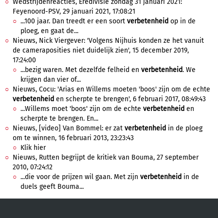
Wedstrijdenreacties, Eredivisie zondag 31 januari 2021:
Feyenoord-PSV, 29 januari 2021, 17:08:21
...100 jaar. Dan treedt er een soort
verbetenheid
op in de
ploeg, en gaat de...
Nieuws, Nick Viergever: 'Volgens Nijhuis konden ze het vanuit
de cameraposities niet duidelijk zien', 15 december 2019,
17:24:00
...bezig waren. Met dezelfde felheid en
verbetenheid
. We
krijgen dan vier of...
Nieuws, Cocu: 'Arias en Willems moeten 'boos' zijn om de echte
verbetenheid
en scherpte te brengen', 6 februari 2017, 08:49:43
...Willems moet 'boos' zijn om de echte
verbetenheid
en
scherpte te brengen. En...
Nieuws, [video] Van Bommel: er zat
verbetenheid
in de ploeg
om te winnen, 16 februari 2013, 23:23:43
Klik hier
Nieuws, Rutten begrijpt de kritiek van Bouma, 27 september
2010, 07:24:12
...die voor de prijzen wil gaan. Met zijn
verbetenheid
in de
duels geeft Bouma...