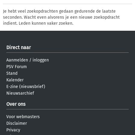
Je hebt veel zoekopdrachten gedaan gedurende de laatste
seconden. Wacht even alvorens je een nieuwe zoekopdracht
indient. Leden kunnen vaker zoeken.
Direct naar
Aanmelden
/
inloggen
PSV Forum
Stand
Kalender
E-zine (nieuwsbrief)
Nieuwsarchief
Over ons
Voor webmasters
Disclaimer
Privacy