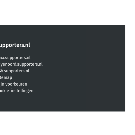
upporters.nl
ax.supporters.nl
eyenoord.supporters.nl
V.supporters.nl
itemap
ijn voorkeuren
ookie-instellingen