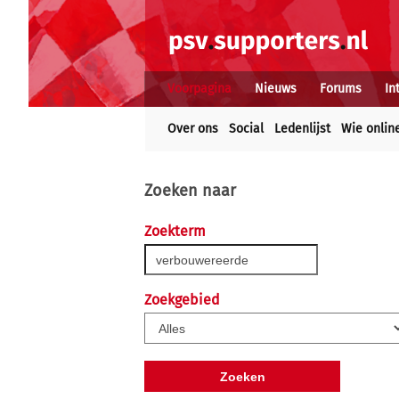
Voorpagina
Nieuws
Forums
In
Over ons
Social
Ledenlijst
Wie onlin
Zoeken naar
Zoekterm
Zoekgebied