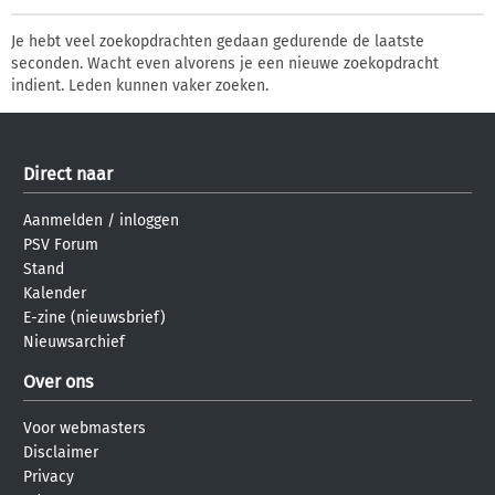
Je hebt veel zoekopdrachten gedaan gedurende de laatste
seconden. Wacht even alvorens je een nieuwe zoekopdracht
indient. Leden kunnen vaker zoeken.
Direct naar
Aanmelden
/
inloggen
PSV Forum
Stand
Kalender
E-zine (nieuwsbrief)
Nieuwsarchief
Over ons
Voor webmasters
Disclaimer
Privacy