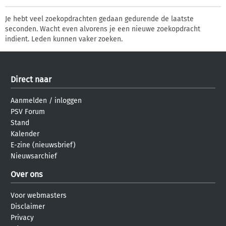
Je hebt veel zoekopdrachten gedaan gedurende de laatste
seconden. Wacht even alvorens je een nieuwe zoekopdracht
indient. Leden kunnen vaker zoeken.
Direct naar
Aanmelden
/
inloggen
PSV Forum
Stand
Kalender
E-zine (nieuwsbrief)
Nieuwsarchief
Over ons
Voor webmasters
Disclaimer
Privacy