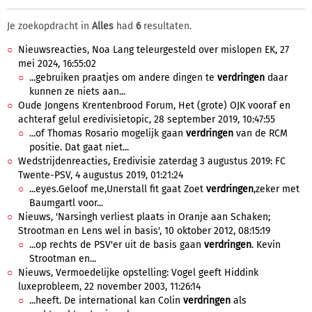
Je zoekopdracht in
Alles
had
6
resultaten.
Nieuwsreacties, Noa Lang teleurgesteld over mislopen EK, 27
mei 2024, 16:55:02
...gebruiken praatjes om andere dingen te
verdringen
daar
kunnen ze niets aan...
Oude Jongens Krentenbrood Forum, Het (grote) OJK vooraf en
achteraf gelul eredivisietopic, 28 september 2019, 10:47:55
...of Thomas Rosario mogelijk gaan
verdringen
van de RCM
positie. Dat gaat niet...
Wedstrijdenreacties, Eredivisie zaterdag 3 augustus 2019: FC
Twente-PSV, 4 augustus 2019, 01:21:24
...eyes.Geloof me,Unerstall fit gaat Zoet
verdringen
,zeker met
Baumgartl voor...
Nieuws, 'Narsingh verliest plaats in Oranje aan Schaken;
Strootman en Lens wel in basis', 10 oktober 2012, 08:15:19
...op rechts de PSV'er uit de basis gaan
verdringen
. Kevin
Strootman en...
Nieuws, Vermoedelijke opstelling: Vogel geeft Hiddink
luxeprobleem, 22 november 2003, 11:26:14
...heeft. De international kan Colin
verdringen
als