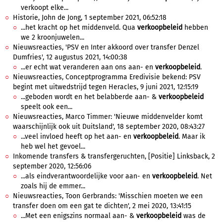
verkoopt elke...
Historie, John de Jong, 1 september 2021, 06:52:18
...het kracht op het middenveld. Qua
verkoopbeleid
hebben
we 2 kroonjuwelen...
Nieuwsreacties, 'PSV en Inter akkoord over transfer Denzel
Dumfries', 12 augustus 2021, 14:00:38
...er echt wat veranderen aan ons aan- en
verkoopbeleid
.
Nieuwsreacties, Conceptprogramma Eredivisie bekend: PSV
begint met uitwedstrijd tegen Heracles, 9 juni 2021, 12:15:19
...geboden wordt en het belabberde aan- &
verkoopbeleid
speelt ook een...
Nieuwsreacties, Marco Timmer: 'Nieuwe middenvelder komt
waarschijnlijk ook uit Duitsland', 18 september 2020, 08:43:27
...veel invloed heeft op het aan- en
verkoopbeleid
. Maar ik
heb wel het gevoel...
Inkomende transfers & transfergeruchten, [Positie] Linksback, 2
september 2020, 12:56:06
...als eindverantwoordelijke voor aan- en
verkoopbeleid
. Net
zoals hij de emmer...
Nieuwsreacties, Toon Gerbrands: 'Misschien moeten we een
transfer doen om een gat te dichten', 2 mei 2020, 13:41:15
...Met een enigszins normaal aan- &
verkoopbeleid
was de