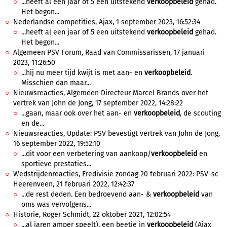
...heeft al een jaar of 5 een uitstekend
verkoopbeleid
gehad.
Het begon...
Nederlandse competities, Ajax, 1 september 2023, 16:52:34
...heeft al een jaar of 5 een uitstekend
verkoopbeleid
gehad.
Het begon...
Algemeen PSV Forum, Raad van Commissarissen, 17 januari
2023, 11:26:50
...hij nu meer tijd kwijt is met aan- en
verkoopbeleid
.
Misschien dan maar...
Nieuwsreacties, Algemeen Directeur Marcel Brands over het
vertrek van John de Jong, 17 september 2022, 14:28:22
...gaan, maar ook over het aan- en
verkoopbeleid
, de scouting
en de...
Nieuwsreacties, Update: PSV bevestigt vertrek van John de Jong,
16 september 2022, 19:52:10
...dit voor een verbetering van aankoop/
verkoopbeleid
en
sportieve prestaties...
Wedstrijdenreacties, Eredivisie zondag 20 februari 2022: PSV-sc
Heerenveen, 21 februari 2022, 12:42:37
...de rest deden. Een bedroevend aan- &
verkoopbeleid
van
oms was vervolgens...
Historie, Roger Schmidt, 22 oktober 2021, 12:02:54
...al jaren amper speelt), een beetje in
verkoopbeleid
(Ajax