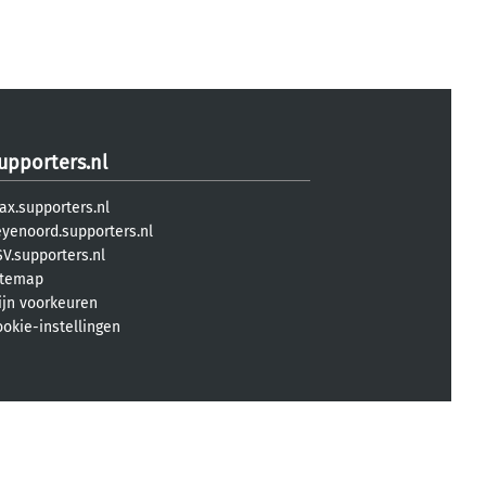
upporters.nl
ax.supporters.nl
eyenoord.supporters.nl
V.supporters.nl
itemap
ijn voorkeuren
ookie-instellingen