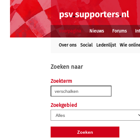
Voorpagina
Nieuws
Forums
In
Over ons
Social
Ledenlijst
Wie onlin
Zoeken naar
Zoekterm
Zoekgebied