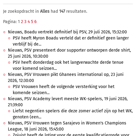
Je zoekopdracht in
Alles
had
147
resultaten.
Pagina: 1
2
3
4
5
6
Nieuws, Boadu vertrekt definitief bij PSV, 29 juli 2026, 15:32:00
PSV heeft Myron Boadu verteld dat er definitief geen langer
verblijf bij de...
Nieuws, PSV presenteert door supporter ontworpen derde shirt,
25 juni 2026, 10:30:00
PSV heeft donderdag ook het langverwachte derde tenue
voor komend seizoen...
Nieuws, PSV Vrouwen pikt Ghanees international op, 23 juni
2026, 12:30:00
PSV Vrouwen heeft de volgende versterking voor het
komende seizoen...
Nieuws, PSV Academy levert meeste WK-spelers, 19 juni 2026,
21:39:00
Liefst negentien spelers die deze zomer actief zijn op het WK,
genoten (een...
Nieuws, PSV Vrouwen tegen Sarajevo in Women's Champions
League, 18 juni 2026, 15:45:00
Zojuist heeft de loting voor de eerste kwalificatieronde voor