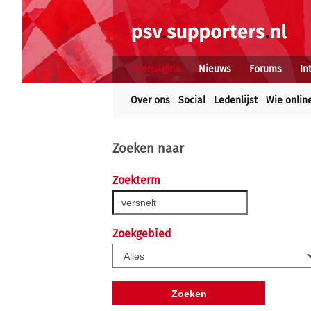
Voorpagina
Nieuws
Forums
In
Over ons
Social
Ledenlijst
Wie onlin
Zoeken naar
Zoekterm
Zoekgebied