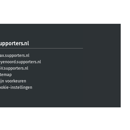
upporters.nl
ax.supporters.nl
eyenoord.supporters.nl
V.supporters.nl
itemap
ijn voorkeuren
ookie-instellingen