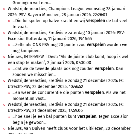
Groningen wel een...
Wedstrijdenreacties, Champions League woensdag 28 januari
2026: PSV-Bayern München, 28 januari 2026, 22:26:01
...Die lui spelen op halve kracht en wij
verspelen
de bal veel
te vaak.
Wedstrijdenreacties, Eredivisie zaterdag 10 januari 2026: PSV-
Excelsior Rotterdam, 11 januari 2026, 19:16:55
...Zelfs als ONS PSV nog 20 punten zou
verspelen
worden we
nóg kampioen.
Nieuws, INTERVIEW | Dest: “Als de juiste club komt, hoop ik wel
een stap te maken”, 2 januari 2026, 07:30:00
...dat we de tweede plaats ook nog zouden
verspelen
. Dan
zouden we misschien...
Wedstrijdenreacties, Eredivisie zondag 21 december 2025: FC
Utrecht-PSV, 22 december 2025, 10:46:52
...en weer de concurrentie die punten
verspelen
. Als we het
momentum vast...
Wedstrijdenreacties, Eredivisie zondag 21 december 2025: FC
Utrecht-PSV, 21 december 2025, 17:59:06
...hoe snel je een bal punten kunt
verspelen
. Tegen Excelsior
begin je gewoon...
Nieuws, Van Duiven heeft clubs voor het uitkiezen, 20 december