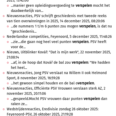
2025, 13:42:00
...manier geen opleidingsvergoeding te
verspelen
mocht het
daadwerkelijk van...
Nieuwsreacties, PSV schrijft geschiedenis met tweede reeks
van tien overwinningen in 2025, 14 december 2025, 08:20:06
...de nummers 1 t/m 6 punten zou mogen
verspelen
, is dat nu
"geschiedenis...
Nederlandse competities, Feyenoord, 5 december 2025, 11:48:26
...zie....die gaan nog heel veel punten
verspelen
. PSV heeft
voor de...
Nieuws, Uitblinker Kovář: "Dat is mijn werk", 22 november 2025,
21:08:14
...af, in de hoop dat Kovář de bal zou
verspelen
: "We hadden
het heel...
Nieuwsreacties, Jong PSV verslaat na Willem II ook Helmond
Sport, 8 november 2025, 16:59:28
...het gewoon simpel houden en de bal o
verspelen
.
Nieuwsreacties, Efficiënte PSV Vrouwen verslaan sterk AZ, 2
november 2025, 20:11:06
...gespeeld.Mocht PSV vrouwen daar punten
verspelen
dan
raken ze...
Wedstrijdenreacties, Eredivisie zondag 26 oktober 2025:
Feyenoord-PSV, 26 oktober 2025, 21:19:28