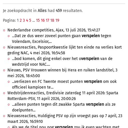
Je zoekopdracht in
Alles
had
459
resultaten.
Pagina: 1
2
3
4
5
...
15
16
17
18
19
Nederlandse competities, Ajax, 13 juli 2026, 15:41:27
...Dat ze dus weer zoveel punten gaan
verspelen
tegen
Volendam, Excelsior,...
Nieuwsreacties, Paspoortkwestie lijkt ten einde na verlies kort
geding NAC, 4 mei 2026, 16:54:58
...bod komen, dit ging enkel over het o
verspelen
van de
wedstrijd voor NAC....
Nieuws, PSV Vrouwen winnen bij Hera en ruiken landstitel, 3
mei 2026, 18:45:00
...verliezen en FC Twente moest punten
verspelen
om ook
officieel kampioen te...
Wedstrijdenreacties, Eredivisie zaterdag 11 april 2026: Sparta
Rotterdam-PSV, 11 april 2026, 20:00:26
...alleen punten tegen dit zwakke Sparta
verspelen
als ze
doelpunten...
Nieuwsreacties, Huldiging PSV op zijn vroegst pas op 7 april, 23
maart 2026, 16:59:10
Als we de titel nou nog
verspelen
zou ik even wachten met