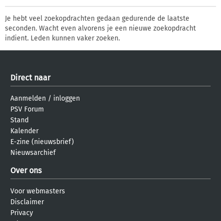
Je hebt veel zoekopdrachten gedaan gedurende de laatste
seconden. Wacht even alvorens je een nieuwe zoekopdracht
indient. Leden kunnen vaker zoeken.
Direct naar
Aanmelden
/
inloggen
PSV Forum
Stand
Kalender
E-zine (nieuwsbrief)
Nieuwsarchief
Over ons
Voor webmasters
Disclaimer
Privacy