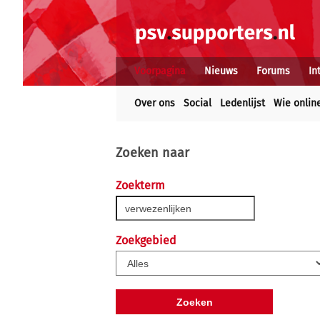
Voorpagina
Nieuws
Forums
In
Over ons
Social
Ledenlijst
Wie onlin
Zoeken naar
Zoekterm
Zoekgebied