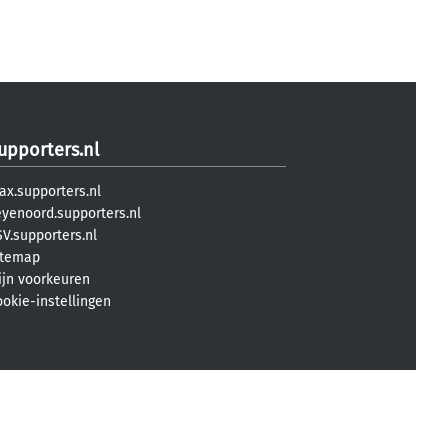
upporters.nl
ax.supporters.nl
eyenoord.supporters.nl
V.supporters.nl
itemap
ijn voorkeuren
ookie-instellingen