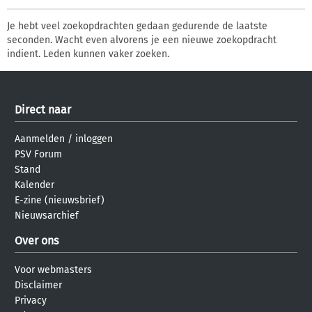
Je hebt veel zoekopdrachten gedaan gedurende de laatste
seconden. Wacht even alvorens je een nieuwe zoekopdracht
indient. Leden kunnen vaker zoeken.
Direct naar
Aanmelden
/
inloggen
PSV Forum
Stand
Kalender
E-zine (nieuwsbrief)
Nieuwsarchief
Over ons
Voor webmasters
Disclaimer
Privacy