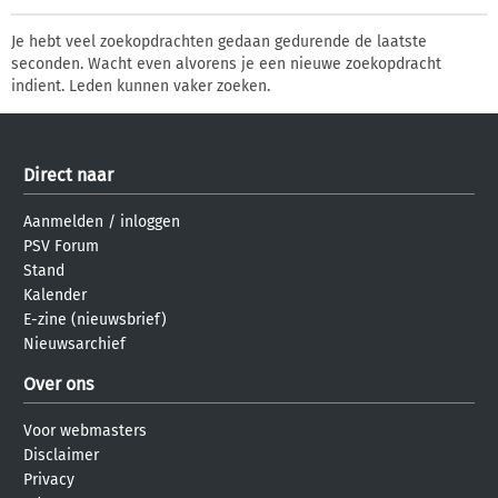
Je hebt veel zoekopdrachten gedaan gedurende de laatste
seconden. Wacht even alvorens je een nieuwe zoekopdracht
indient. Leden kunnen vaker zoeken.
Direct naar
Aanmelden
/
inloggen
PSV Forum
Stand
Kalender
E-zine (nieuwsbrief)
Nieuwsarchief
Over ons
Voor webmasters
Disclaimer
Privacy