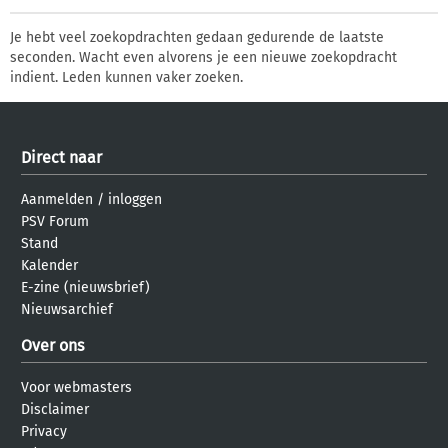
Je hebt veel zoekopdrachten gedaan gedurende de laatste
seconden. Wacht even alvorens je een nieuwe zoekopdracht
indient. Leden kunnen vaker zoeken.
Direct naar
Aanmelden
/
inloggen
PSV Forum
Stand
Kalender
E-zine (nieuwsbrief)
Nieuwsarchief
Over ons
Voor webmasters
Disclaimer
Privacy