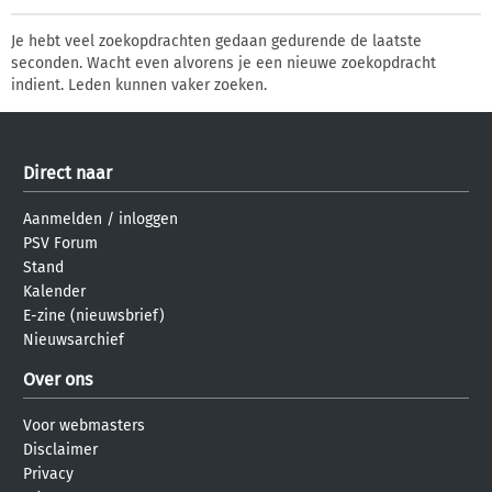
Je hebt veel zoekopdrachten gedaan gedurende de laatste
seconden. Wacht even alvorens je een nieuwe zoekopdracht
indient. Leden kunnen vaker zoeken.
Direct naar
Aanmelden
/
inloggen
PSV Forum
Stand
Kalender
E-zine (nieuwsbrief)
Nieuwsarchief
Over ons
Voor webmasters
Disclaimer
Privacy