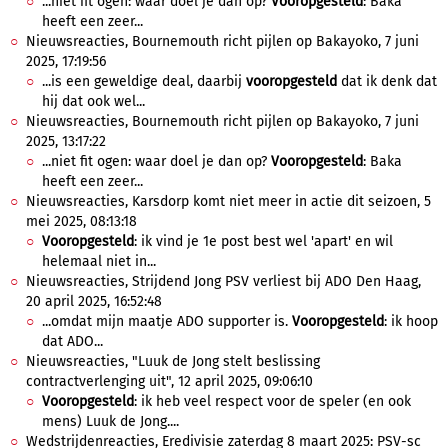
...niet fit ogen: waar doel je dan op?
Vooropgesteld
: Baka
heeft een zeer...
Nieuwsreacties, Bournemouth richt pijlen op Bakayoko, 7 juni
2025, 17:19:56
...is een geweldige deal, daarbij
vooropgesteld
dat ik denk dat
hij dat ook wel...
Nieuwsreacties, Bournemouth richt pijlen op Bakayoko, 7 juni
2025, 13:17:22
...niet fit ogen: waar doel je dan op?
Vooropgesteld
: Baka
heeft een zeer...
Nieuwsreacties, Karsdorp komt niet meer in actie dit seizoen, 5
mei 2025, 08:13:18
Vooropgesteld
: ik vind je 1e post best wel 'apart' en wil
helemaal niet in...
Nieuwsreacties, Strijdend Jong PSV verliest bij ADO Den Haag,
20 april 2025, 16:52:48
...omdat mijn maatje ADO supporter is.
Vooropgesteld
: ik hoop
dat ADO...
Nieuwsreacties, "Luuk de Jong stelt beslissing
contractverlenging uit", 12 april 2025, 09:06:10
Vooropgesteld
: ik heb veel respect voor de speler (en ook
mens) Luuk de Jong....
Wedstrijdenreacties, Eredivisie zaterdag 8 maart 2025: PSV-sc