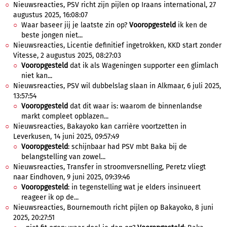
Nieuwsreacties, PSV richt zijn pijlen op Iraans international, 27
augustus 2025, 16:08:07
Waar baseer jij je laatste zin op?
Vooropgesteld
ik ken de
beste jongen niet...
Nieuwsreacties, Licentie definitief ingetrokken, KKD start zonder
Vitesse, 2 augustus 2025, 08:27:03
Vooropgesteld
dat ik als Wageningen supporter een glimlach
niet kan...
Nieuwsreacties, PSV wil dubbelslag slaan in Alkmaar, 6 juli 2025,
13:57:54
Vooropgesteld
dat dit waar is: waarom de binnenlandse
markt compleet opblazen...
Nieuwsreacties, Bakayoko kan carrière voortzetten in
Leverkusen, 14 juni 2025, 09:57:49
Vooropgesteld
: schijnbaar had PSV mbt Baka bij de
belangstelling van zowel...
Nieuwsreacties, Transfer in stroomversnelling, Peretz vliegt
naar Eindhoven, 9 juni 2025, 09:39:46
Vooropgesteld
: in tegenstelling wat je elders insinueert
reageer ik op de...
Nieuwsreacties, Bournemouth richt pijlen op Bakayoko, 8 juni
2025, 20:27:51