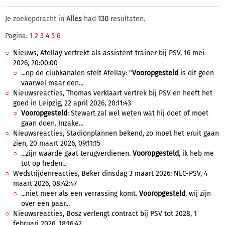
Je zoekopdracht in
Alles
had
130
resultaten.
Pagina: 1
2
3
4
5
6
Nieuws, Afellay vertrekt als assistent-trainer bij PSV, 16 mei
2026, 20:00:00
...op de clubkanalen stelt Afellay: "
Vooropgesteld
is dit geen
vaarwel maar een...
Nieuwsreacties, Thomas verklaart vertrek bij PSV en heeft het
goed in Leipzig, 22 april 2026, 20:11:43
Vooropgesteld
: Stewart zal wel weten wat hij doet of moet
gaan doen. Inzake...
Nieuwsreacties, Stadionplannen bekend, zo moet het eruit gaan
zien, 20 maart 2026, 09:11:15
...zijn waarde gaat terugverdienen.
Vooropgesteld
, ik heb me
tot op heden...
Wedstrijdenreacties, Beker dinsdag 3 maart 2026: NEC-PSV, 4
maart 2026, 08:42:47
...niet meer als een verrassing komt.
Vooropgesteld
, wij zijn
over een paar...
Nieuwsreacties, Bosz verlengt contract bij PSV tot 2028, 1
februari 2026, 18:16:42