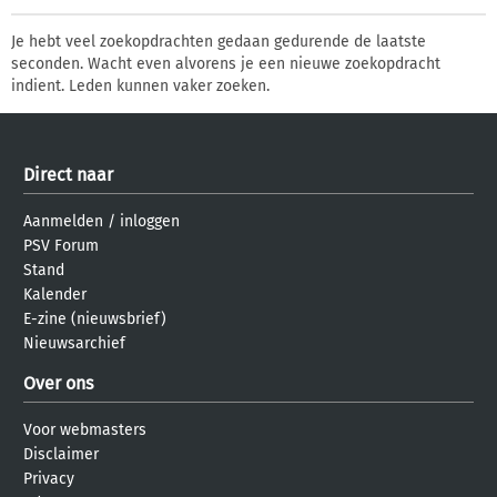
Je hebt veel zoekopdrachten gedaan gedurende de laatste
seconden. Wacht even alvorens je een nieuwe zoekopdracht
indient. Leden kunnen vaker zoeken.
Direct naar
Aanmelden
/
inloggen
PSV Forum
Stand
Kalender
E-zine (nieuwsbrief)
Nieuwsarchief
Over ons
Voor webmasters
Disclaimer
Privacy