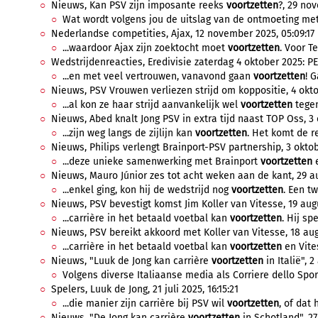
Nieuws, Kan PSV zijn imposante reeks
voortzetten
?, 29 no
Wat wordt volgens jou de uitslag van de ontmoeting met
Nederlandse competities, Ajax, 12 november 2025, 05:09:17
...waardoor Ajax zijn zoektocht moet
voortzetten
. Voor T
Wedstrijdenreacties, Eredivisie zaterdag 4 oktober 2025: PE
...en met veel vertrouwen, vanavond gaan
voortzetten
! 
Nieuws, PSV Vrouwen verliezen strijd om koppositie, 4 okto
...al kon ze haar strijd aanvankelijk wel
voortzetten
tegen 
Nieuws, Abed knalt Jong PSV in extra tijd naast TOP Oss, 3 
...zijn weg langs de zijlijn kan
voortzetten
. Het komt de r
Nieuws, Philips verlengt Brainport-PSV partnership, 3 oktob
...deze unieke samenwerking met Brainport
voortzetten
e
Nieuws, Mauro Júnior zes tot acht weken aan de kant, 29 au
...enkel ging, kon hij de wedstrijd nog
voortzetten
. Een tw
Nieuws, PSV bevestigt komst Jim Koller van Vitesse, 19 aug
...carrière in het betaald voetbal kan
voortzetten
. Hij sp
Nieuws, PSV bereikt akkoord met Koller van Vitesse, 18 aug
...carrière in het betaald voetbal kan
voortzetten
en Vites
Nieuws, "Luuk de Jong kan carrière
voortzetten
in Italië", 
Volgens diverse Italiaanse media als Corriere dello Spo
Spelers, Luuk de Jong, 21 juli 2025, 16:15:21
...die manier zijn carrière bij PSV wil
voortzetten
, of dat h
Nieuws, "De Jong kan carrière
voortzetten
in Schotland", 27