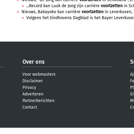
...Record kan Luuk de Jong zijn carrière
voortzetten
in Sch
Nieuws, Bakayoko kan carrière
voortzetten
in Leverkusen, 1
Volgens het Eindhovens Dagblad is het Bayer Leverkusen 
Over ons
S
Voor webmasters
Aj
Disclaimer
F
Privacy
PS
Adverteren
S
Partnerberichten
M
Contact
C