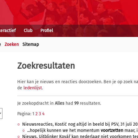
teractief
Club
Profiel
e
Zoeken
Sitemap
Zoekresultaten
Hier kan je nieuws en reacties doorzoeken. Ben je op zoek na
de
ledenlijst
.
Je zoekopdracht in
Alles
had
99
resultaten.
Pagina: 1
2
3
4
Nieuwsreacties, Kostić nog altijd in beeld bij PSV, 31 juli 20
...hopelijk kunnen we het momentum
voortzetten
maar, i
Nieuws, Uitblinker Kovář kan nederlaag niet voorkomen tegen 