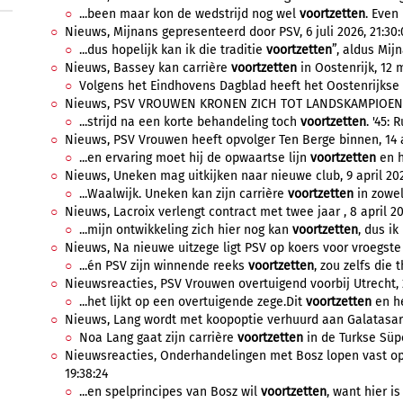
...been maar kon de wedstrijd nog wel
voortzetten
. Even 
Nieuws, Mijnans gepresenteerd door PSV, 6 juli 2026, 21:30
...dus hopelijk kan ik die traditie
voortzetten
”, aldus Mijn
Nieuws, Bassey kan carrière
voortzetten
in Oostenrijk, 12 
Volgens het Eindhovens Dagblad heeft het Oostenrijkse S
Nieuws, PSV VROUWEN KRONEN ZICH TOT LANDSKAMPIOEN, 8
...strijd na een korte behandeling toch
voortzetten
. '45: 
Nieuws, PSV Vrouwen heeft opvolger Ten Berge binnen, 14 a
...en ervaring moet hij de opwaartse lijn
voortzetten
en h
Nieuws, Uneken mag uitkijken naar nieuwe club, 9 april 202
...Waalwijk. Uneken kan zijn carrière
voortzetten
in zowel 
Nieuws, Lacroix verlengt contract met twee jaar , 8 april 20
...mijn ontwikkeling zich hier nog kan
voortzetten
, dus ik
Nieuws, Na nieuwe uitzege ligt PSV op koers voor vroegste l
...én PSV zijn winnende reeks
voortzetten
, zou zelfs die 
Nieuwsreacties, PSV Vrouwen overtuigend voorbij Utrecht, 2
...het lijkt op een overtuigende zege.Dit
voortzetten
en he
Nieuws, Lang wordt met koopoptie verhuurd aan Galatasaray
Noa Lang gaat zijn carrière
voortzetten
in de Turkse Süper
Nieuwsreacties, Onderhandelingen met Bosz lopen vast o
19:38:24
...en spelprincipes van Bosz wil
voortzetten
, want hier is