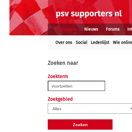
Voorpagina
Nieuws
Forums
In
Over ons
Social
Ledenlijst
Wie onlin
Zoeken naar
Zoekterm
Zoekgebied