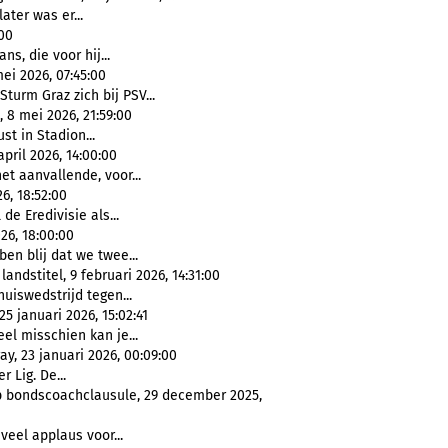
later was er...
:00
ans, die voor hij...
mei 2026, 07:45:00
turm Graz zich bij PSV...
 mei 2026, 21:59:00
Rust in Stadion...
pril 2026, 14:00:00
et aanvallende, voor...
6, 18:52:00
de Eredivisie als...
26, 18:00:00
 ben blij dat we twee...
andstitel, 9 februari 2026, 14:31:00
thuiswedstrijd tegen...
5 januari 2026, 15:02:41
el misschien kan je...
, 23 januari 2026, 00:09:00
 Lig. De...
p bondscoachclausule, 29 december 2025,
 veel applaus voor...