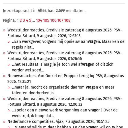
Je zoekopdracht in
Alles
had
2.699
resultaten.
Pagina: 1
2
3
4
5
...
104
105
106
107
108
Wedstrijdenreacties, Eredivisie zaterdag 8 augustus 2026: PSV-
Fortuna Sittard, 9 augustus 2026, 12:57:13
...van werkgever, volgens mij opnieuw aan
vrag
en. Maar ken de
regels niet...
Wedstrijdenreacties, Eredivisie zaterdag 8 augustus 2026: PSV-
Fortuna Sittard, 9 augustus 2026, 01:26:56
...het resultaat is mag je je toch wel af
vrag
en of dit zich
verder wel goed...
Nieuwsreacties, Van Ginkel en Pröpper terug bij PSV, 8 augustus
2026, 12:35:21
...maar ja, mocht de organisatie daarom
vrag
en en meer
talenten doorbreken is...
Wedstrijdenreacties, Eredivisie zaterdag 8 augustus 2026: PSV-
Fortuna Sittard, 8 augustus 2026, 12:00:32
...speler een nieuwe werk vergunning aan
vrag
en? Over de
wedstrijd, ik hoop dat...
Nederlandse competities, Ajax, 7 augustus 2026, 10:51:25
...Niemand wilde m daar hebben. En dan
vrag
en wij op tv hoe