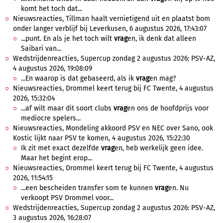
komt het toch dat...
Nieuwsreacties, Tillman haalt vernietigend uit en plaatst bom
onder langer verblijf bij Leverkusen, 6 augustus 2026, 17:43:07
...punt. En als je het toch wilt
vrag
en, ik denk dat alleen
Saibari van...
Wedstrijdenreacties, Supercup zondag 2 augustus 2026: PSV-AZ,
4 augustus 2026, 19:08:09
...En waarop is dat gebaseerd, als ik
vrag
en mag?
Nieuwsreacties, Drommel keert terug bij FC Twente, 4 augustus
2026, 15:32:04
...af wilt maar dit soort clubs
vrag
en ons de hoofdprijs voor
mediocre spelers...
Nieuwsreacties, Mondeling akkoord PSV en NEC over Sano, ook
Kostic lijkt naar PSV te komen, 4 augustus 2026, 15:22:30
Ik zit met exact dezelfde
vrag
en, heb werkelijk geen idee.
Maar het begint erop...
Nieuwsreacties, Drommel keert terug bij FC Twente, 4 augustus
2026, 11:54:15
...een bescheiden transfer som te kunnen
vrag
en. Nu
verkoopt PSV Drommel voor...
Wedstrijdenreacties, Supercup zondag 2 augustus 2026: PSV-AZ,
3 augustus 2026, 16:28:07