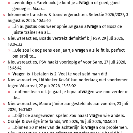
...verdediger. Yarek ook. Je kunt je af
vrag
en of goed, goed
genoeg is. Maar...
Inkomende transfers & transfergeruchten, Selectie 2026/2027, 3
augustus 2026, 10:15:40
...in augustus ons weer opnieuw gaan af
vrag
en of Bosz de
juiste trainer en al...
Nieuwsreacties, Boadu vertrekt definitief bij PSV, 29 juli 2026,
18:04:32
...Die zou ik nog eens een jaartje
vrag
en als ie fit is, perfect
om erbij te...
Nieuwsreacties, PSV haakt voorlopig af voor Sano, 27 juli 2026,
15:45:42
Vrag
en is 1 betalen is 2. Veel te veel geld man dit!
Nieuwsreacties, Uitblinker Kovář kan nederlaag niet voorkomen
tegen Villarreal, 27 juli 2026, 13:33:02
...eufemistisch uit. Je gaat je bijna af
vrag
en wie nou verder in
de...
Nieuwsreacties, Mauro Júnior aangesteld als aanvoerder, 23 juli
2026, 14:31:02
...blijft de aangewezen speler. Zou haast
vrag
en wie anders.
Oranje & overige interlands, WK 2026, 16 juli 2026, 10:50:21
...binnen 20 meter van de achterlijn is
vrag
en om problemen.