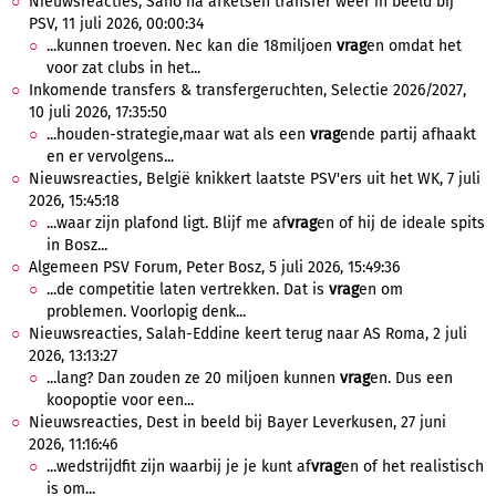
Nieuwsreacties, Sano na afketsen transfer weer in beeld bij
PSV, 11 juli 2026, 00:00:34
...kunnen troeven. Nec kan die 18miljoen
vrag
en omdat het
voor zat clubs in het...
Inkomende transfers & transfergeruchten, Selectie 2026/2027,
10 juli 2026, 17:35:50
...houden-strategie,maar wat als een
vrag
ende partij afhaakt
en er vervolgens...
Nieuwsreacties, België knikkert laatste PSV'ers uit het WK, 7 juli
2026, 15:45:18
...waar zijn plafond ligt. Blijf me af
vrag
en of hij de ideale spits
in Bosz...
Algemeen PSV Forum, Peter Bosz, 5 juli 2026, 15:49:36
...de competitie laten vertrekken. Dat is
vrag
en om
problemen. Voorlopig denk...
Nieuwsreacties, Salah-Eddine keert terug naar AS Roma, 2 juli
2026, 13:13:27
...lang? Dan zouden ze 20 miljoen kunnen
vrag
en. Dus een
koopoptie voor een...
Nieuwsreacties, Dest in beeld bij Bayer Leverkusen, 27 juni
2026, 11:16:46
...wedstrijdfit zijn waarbij je je kunt af
vrag
en of het realistisch
is om...