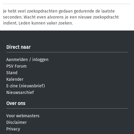
Je hebt veel zoekopdrachten gedaan gedurende de laatste
seconden. Wacht even alvorens je een nieuwe zoekopdracht
indient. Leden kunnen vaker zoeken.
Direct naar
Aanmelden
/
inloggen
PSV Forum
Stand
Kalender
E-zine (nieuwsbrief)
Nieuwsarchief
Over ons
Voor webmasters
Disclaimer
Privacy