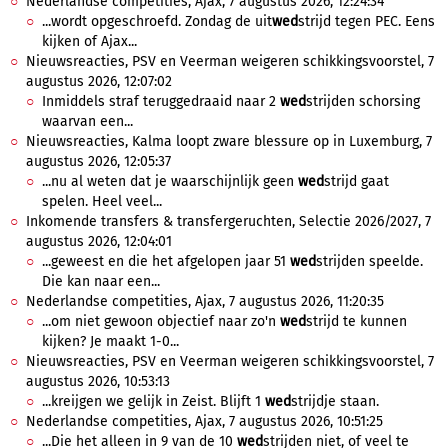
Nederlandse competities, Ajax, 7 augustus 2026, 12:24:34
...wordt opgeschroefd. Zondag de uit
wed
strijd tegen PEC. Eens
kijken of Ajax...
Nieuwsreacties, PSV en Veerman weigeren schikkingsvoorstel, 7
augustus 2026, 12:07:02
Inmiddels straf teruggedraaid naar 2
wed
strijden schorsing
waarvan een...
Nieuwsreacties, Kalma loopt zware blessure op in Luxemburg, 7
augustus 2026, 12:05:37
...nu al weten dat je waarschijnlijk geen
wed
strijd gaat
spelen. Heel veel...
Inkomende transfers & transfergeruchten, Selectie 2026/2027, 7
augustus 2026, 12:04:01
...geweest en die het afgelopen jaar 51
wed
strijden speelde.
Die kan naar een...
Nederlandse competities, Ajax, 7 augustus 2026, 11:20:35
...om niet gewoon objectief naar zo'n
wed
strijd te kunnen
kijken? Je maakt 1-0...
Nieuwsreacties, PSV en Veerman weigeren schikkingsvoorstel, 7
augustus 2026, 10:53:13
...kreijgen we gelijk in Zeist. Blijft 1
wed
strijdje staan.
Nederlandse competities, Ajax, 7 augustus 2026, 10:51:25
...Die het alleen in 9 van de 10
wed
strijden niet, of veel te