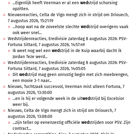
...Eigenlijk heeft Veerman er al een
wed
strijd schorsing
opzitten.
Nieuwsreacties, Celta de Vigo mengt zich in strijd om Driouech,
7 augustus 2026, 15:21:19
...hoop wat na de zoveelste slechte
wed
strijd overigens vaak
ook weer snel...
Wedstrijdenreacties, Eredivisie zaterdag 8 augustus 2026: PSV-
Fortuna Sittard, 7 augustus 2026, 14:57:49
Ik weet nog wel een
wed
strijd in de Kuip waarbij dacht ik
Jordan Teze werd...
Wedstrijdenreacties, Eredivisie zaterdag 8 augustus 2026: PSV-
Fortuna Sittard, 7 augustus 2026, 14:05:05
Dit
wed
strijd mag geen onrustig begin met zich meebrengen,
een mooie 3-1 naar...
Nieuws, Tuchtzaak succesvol, Veerman mist alleen Fortuna, 7
augustus 2026, 13:30:00
...en is hij er volgende week in de uit
wed
strijd bij Excelsior
weer bij.
Nieuws, Celta de Vigo mengt zich in strijd om Driouech, 7
augustus 2026, 13:08:00
...zijn teller op eenenzestig officiële
wed
strijden voor PSV. Zijn
contract...