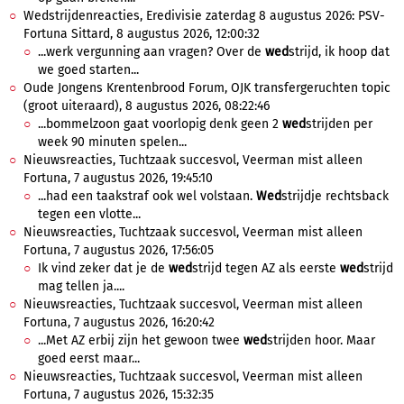
Wedstrijdenreacties, Eredivisie zaterdag 8 augustus 2026: PSV-
Fortuna Sittard, 8 augustus 2026, 12:00:32
...werk vergunning aan vragen? Over de
wed
strijd, ik hoop dat
we goed starten...
Oude Jongens Krentenbrood Forum, OJK transfergeruchten topic
(groot uiteraard), 8 augustus 2026, 08:22:46
...bommelzoon gaat voorlopig denk geen 2
wed
strijden per
week 90 minuten spelen...
Nieuwsreacties, Tuchtzaak succesvol, Veerman mist alleen
Fortuna, 7 augustus 2026, 19:45:10
...had een taakstraf ook wel volstaan.
Wed
strijdje rechtsback
tegen een vlotte...
Nieuwsreacties, Tuchtzaak succesvol, Veerman mist alleen
Fortuna, 7 augustus 2026, 17:56:05
Ik vind zeker dat je de
wed
strijd tegen AZ als eerste
wed
strijd
mag tellen ja....
Nieuwsreacties, Tuchtzaak succesvol, Veerman mist alleen
Fortuna, 7 augustus 2026, 16:20:42
...Met AZ erbij zijn het gewoon twee
wed
strijden hoor. Maar
goed eerst maar...
Nieuwsreacties, Tuchtzaak succesvol, Veerman mist alleen
Fortuna, 7 augustus 2026, 15:32:35