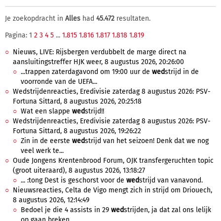
Je zoekopdracht in
Alles
had
45.472
resultaten.
Pagina: 1
2
3
4
5
...
1.815
1.816
1.817
1.818
1.819
Nieuws, LIVE: Rijsbergen verdubbelt de marge direct na
aansluitingstreffer HJK weer, 8 augustus 2026, 20:26:00
...trappen zaterdagavond om 19:00 uur de
wed
strijd in de
voorronde van de UEFA...
Wedstrijdenreacties, Eredivisie zaterdag 8 augustus 2026: PSV-
Fortuna Sittard, 8 augustus 2026, 20:25:18
Wat een slappe
wed
strijd!!
Wedstrijdenreacties, Eredivisie zaterdag 8 augustus 2026: PSV-
Fortuna Sittard, 8 augustus 2026, 19:26:22
Zin in de eerste
wed
strijd van het seizoen! Denk dat we nog
veel werk te...
Oude Jongens Krentenbrood Forum, OJK transfergeruchten topic
(groot uiteraard), 8 augustus 2026, 13:18:27
... :tong Dest is geschorst voor de
wed
strijd van vanavond.
Nieuwsreacties, Celta de Vigo mengt zich in strijd om Driouech,
8 augustus 2026, 12:14:49
Bedoel je die 4 assists in 29
wed
strijden, ja dat zal ons lelijk
op gaan breken...