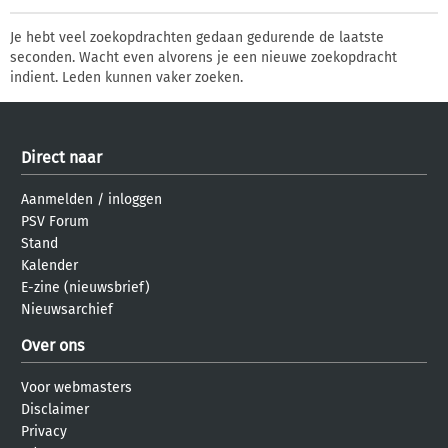
Je hebt veel zoekopdrachten gedaan gedurende de laatste
seconden. Wacht even alvorens je een nieuwe zoekopdracht
indient. Leden kunnen vaker zoeken.
Direct naar
Aanmelden
/
inloggen
PSV Forum
Stand
Kalender
E-zine (nieuwsbrief)
Nieuwsarchief
Over ons
Voor webmasters
Disclaimer
Privacy