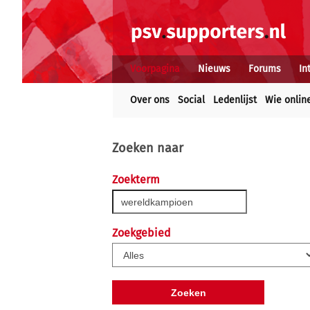
Voorpagina
Nieuws
Forums
In
Over ons
Social
Ledenlijst
Wie onlin
Zoeken naar
Zoekterm
Zoekgebied