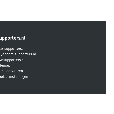
upporters.nl
ax.supporters.nl
eyenoord.supporters.nl
V.supporters.nl
itemap
ijn voorkeuren
ookie-instellingen