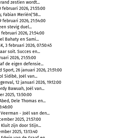
and zestien wordt...
februari 2026, 21:55:00
Fabian Merién('58...
februari 2026, 21:54:00
en stevig duel...
februari 2026, 21:54:00
l Bahaty en Sami...
 3 februari 2026, 07:50:45
ar soit. Succes en...
ari 2026, 21:55:00
f de eigen defensie...
Sport, 26 januari 2026, 21:51:00
l Sidibé, Joël van...
enval, 12 januari 2026, 19:12:00
rdy Bawuah, Joël van...
r 2025, 13:50:00
Abed, Dele Thomas en...
3:46:00
Veerman - Joël van den...
cember 2025, 21:57:00
luit zijn door Stijn...
mber 2025, 13:13:40
Edwin van de Graaf en...