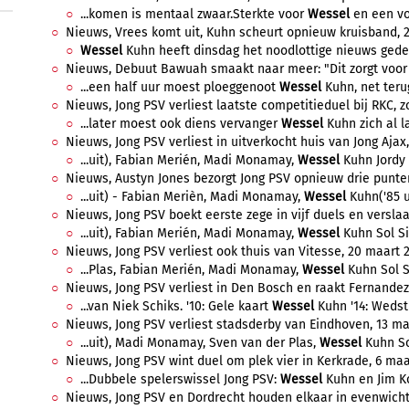
...komen is mentaal zwaar.Sterkte voor
Wessel
en een vo
Nieuws, Vrees komt uit, Kuhn scheurt opnieuw kruisband, 28
Wessel
Kuhn heeft dinsdag het noodlottige nieuws gedeel
Nieuws, Debuut Bawuah smaakt naar meer: "Dit zorgt voor ex
...een half uur moest ploeggenoot
Wessel
Kuhn, net teru
Nieuws, Jong PSV verliest laatste competitieduel bij RKC, z
...later moest ook diens vervanger
Wessel
Kuhn zich al la
Nieuws, Jong PSV verliest in uitverkocht huis van Jong Ajax, 
...uit), Fabian Merién, Madi Monamay,
Wessel
Kuhn Jordy 
Nieuws, Austyn Jones bezorgt Jong PSV opnieuw drie punten, 
...uit) - Fabian Merièn, Madi Monamay,
Wessel
Kuhn('85 ui
Nieuws, Jong PSV boekt eerste zege in vijf duels en verslaat
...uit), Fabian Merién, Madi Monamay,
Wessel
Kuhn Sol Sidi
Nieuws, Jong PSV verliest ook thuis van Vitesse, 20 maart 2
...Plas, Fabian Merién, Madi Monamay,
Wessel
Kuhn Sol Si
Nieuws, Jong PSV verliest in Den Bosch en raakt Fernandez 
...van Niek Schiks. '10: Gele kaart
Wessel
Kuhn '14: Wedstr
Nieuws, Jong PSV verliest stadsderby van Eindhoven, 13 maa
...uit), Madi Monamay, Sven van der Plas,
Wessel
Kuhn Sol
Nieuws, Jong PSV wint duel om plek vier in Kerkrade, 6 maar
...Dubbele spelerswissel Jong PSV:
Wessel
Kuhn en Jim Ko
Nieuws, Jong PSV en Dordrecht houden elkaar in evenwicht, 