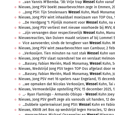
...van Yannis M'Bemba. '38: Vrije trap
Wessel
Kuhn vanaf r
Nieuws, Jong PSV boekt zwaarbevochten zege in Emmen, 20 
...Jong PSV: Tijn Smolenaars
Wessel
Kuhn, Madi Monamay, 
Nieuws, Jong PSV wint inhaalduel moeizaam van TOP Oss, 9 
...De Herdgang '1: Pijnlijk moment voor
Wessel
Kuhn, na e
Nieuws, Jong PSV verliest met nieuwe voorhoede bij MVV, 6 
...zijn vervangen door respectievelijk
Wessel
Kuhn, Manue
Nieuwsreacties, Van Duiven maakt seizoen af bij Lommel SK,
Vice aanvoerder, sinds de terugkeer van
Wessel
Kuhn. Ma
Nieuws, Jong PSV wint zwaarbevochten van Cambuur, 2 febru
...Verkooijen. Tien minuten na rust stak
Wessel
Kuhn vana
Nieuws, Jong PSV slaat razendsnel toe en verslaat Helmond 
...Bassey, Fabian Merién, Madi Monamay,
Wessel
Kuhn, So
Nieuws, Wedstrijd Jong PSV tegen TOP Oss afgelast door reg
...Bassey, Fabian Merién, Madi Monamay,
Wessel
Kuhn, Jo
Nieuws, Jong PSV met 16 spelers naar Engeland, 15 decembe
...we opmaken dat Nicolas Verkooijen,
Wessel
Kuhn, Tai 
Nieuws, Vermoedelijke opstelling PSV, 15 december 2025, 1
...- Ryan Flamingo - Armando Obispo -
Wessel
Kuhn Joey 
Nieuws, Jong PSV geeft zege als vanouds uit handen, 12 de
...Dubbele spelerswissel Jong PSV:
Wessel
Kuhn en Fabio K
Nieuws, KNVB zet Bos op wedstrijd tegen Heracles, 12 dece
...grensrechters Michael Osseweijer en
Wessel
Wiersma. 