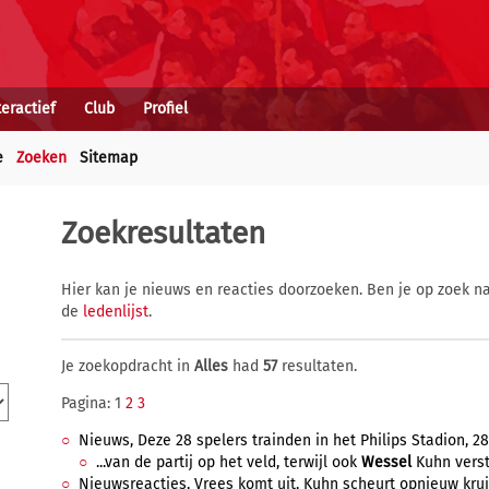
teractief
Club
Profiel
e
Zoeken
Sitemap
Zoekresultaten
Hier kan je nieuws en reacties doorzoeken. Ben je op zoek na
de
ledenlijst
.
Je zoekopdracht in
Alles
had
57
resultaten.
Pagina: 1
2
3
Nieuws, Deze 28 spelers trainden in het Philips Stadion, 28 
...van de partij op het veld, terwijl ook
Wessel
Kuhn verst
Nieuwsreacties, Vrees komt uit, Kuhn scheurt opnieuw kruisb