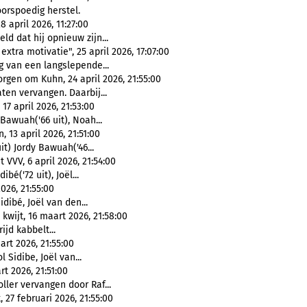
orspoedig herstel.
 april 2026, 11:27:00
d dat hij opnieuw zijn...
tra motivatie", 25 april 2026, 17:07:00
g van een langslepende...
orgen om Kuhn, 24 april 2026, 21:55:00
ten vervangen. Daarbij...
17 april 2026, 21:53:00
Bawuah('66 uit), Noah...
13 april 2026, 21:51:00
t) Jordy Bawuah('46...
 VVV, 6 april 2026, 21:54:00
bé('72 uit), Joël...
026, 21:55:00
dibé, Joël van den...
kwijt, 16 maart 2026, 21:58:00
ijd kabbelt...
rt 2026, 21:55:00
 Sidibe, Joël van...
t 2026, 21:51:00
ller vervangen door Raf...
27 februari 2026, 21:55:00