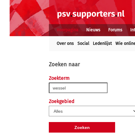
Voorpagina
Nieuws
Forums
In
Over ons
Social
Ledenlijst
Wie onlin
Zoeken naar
Zoekterm
Zoekgebied