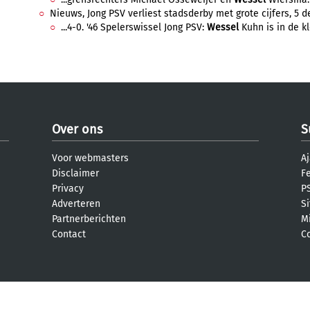
Nieuws, Jong PSV verliest stadsderby met grote cijfers, 5 
...4-0. '46 Spelerswissel Jong PSV:
Wessel
Kuhn is in de k
Over ons
S
Voor webmasters
Aj
Disclaimer
F
Privacy
PS
Adverteren
S
Partnerberichten
M
Contact
C