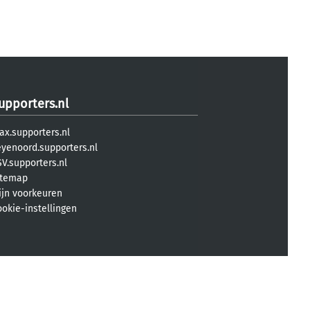
upporters.nl
ax.supporters.nl
eyenoord.supporters.nl
V.supporters.nl
itemap
ijn voorkeuren
ookie-instellingen