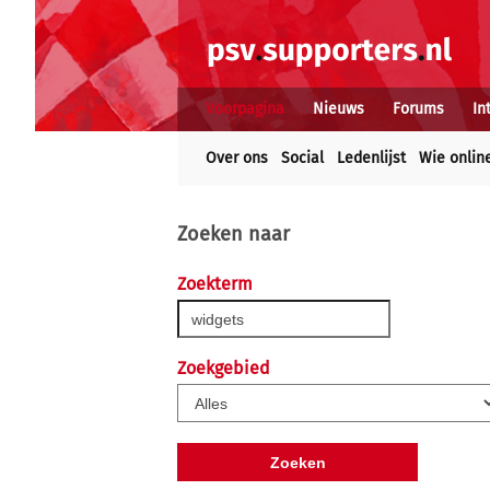
Voorpagina
Nieuws
Forums
In
Over ons
Social
Ledenlijst
Wie onlin
Zoeken naar
Zoekterm
Zoekgebied