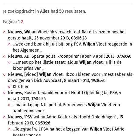
Je zoekopdracht in
Alles
had
50
resultaten.
Pagina: 1
2
Nieuws,
Wiljan
Vloet: 'ik verwacht dat Rai dit seizoen nog het
eerste haalt', 25 november 2013, 08:06:28
...weekend blonk hij uit bij Jong PSV.
Wiljan
Vloet reageerde in
het Algemeen...
Nieuws, AD: Sparta polst 'kroonprins' Faber, 9 april 2013, 07:49:40
...Ernest op het lijstje staat,' aldus
Wiljan
Vloet. 'Hij is de
kroonprins van...
Nieuws, [video]
Wiljan
Vloet: 'Ik zou kiezen voor Ernest Faber als
opvolger van Dick Advocaat', 8 maart 2013, 19:36:40
Klik hier
Nieuws, Koster bedankt voor rol Hoofd Opleiding bij PSV, 4
maart 2013, 17:04:56
...maandag op NUsport.nl. Eerder wees
Wiljan
Vloet een
aanbieding voor...
Nieuws, 'PSV wil nu Adrie Koster als Hoofd Opleidingen' , 15
februari 2013, 06:59:26
...Telegraaf wil PSV na het afzeggen van
Wiljan
Vloet Adrie
Koster voor de...