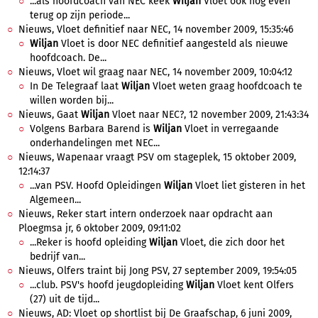
...als hoofdcoach van NEC keek
Wiljan
Vloet ook nog even
terug op zijn periode...
Nieuws, Vloet definitief naar NEC, 14 november 2009, 15:35:46
Wiljan
Vloet is door NEC definitief aangesteld als nieuwe
hoofdcoach. De...
Nieuws, Vloet wil graag naar NEC, 14 november 2009, 10:04:12
In De Telegraaf laat
Wiljan
Vloet weten graag hoofdcoach te
willen worden bij...
Nieuws, Gaat
Wiljan
Vloet naar NEC?, 12 november 2009, 21:43:34
Volgens Barbara Barend is
Wiljan
Vloet in verregaande
onderhandelingen met NEC...
Nieuws, Wapenaar vraagt PSV om stageplek, 15 oktober 2009,
12:14:37
...van PSV. Hoofd Opleidingen
Wiljan
Vloet liet gisteren in het
Algemeen...
Nieuws, Reker start intern onderzoek naar opdracht aan
Ploegmsa jr, 6 oktober 2009, 09:11:02
...Reker is hoofd opleiding
Wiljan
Vloet, die zich door het
bedrijf van...
Nieuws, Olfers traint bij Jong PSV, 27 september 2009, 19:54:05
...club. PSV's hoofd jeugdopleiding
Wiljan
Vloet kent Olfers
(27) uit de tijd...
Nieuws, AD: Vloet op shortlist bij De Graafschap, 6 juni 2009,