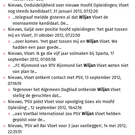
Nieuws, Onduidelijkheid over nieuwe Hoofd Opleidingen; Vloet
nog steeds kandidaat?, 31 januari 2013, 07:12:20
...telegraaf meldde gisteren al dat
Wiljan
Vloet de
voornaamste kandidaat. De...
Nieuws, Galjé over positie hoofd opleidingen: 'het gaat tussen
mij en Vloet', 31 oktober 2012, 07:22:50
...over komen. 'Het gaat tussen mij en
Wiljan
Vloet. We
hadden een paar goede...
Nieuws, Vloet: ik ga die vijf jaar volmaken bij Sparta, 17
september 2012, 07:00:58
...FC Rijnmond van RTV Rijnmond liet
Wiljan
Vloet weten niet
van plan te...
Nieuws, Vloet ontkent contact met PSV, 13 september 2012,
07:16:19
Tegenover het Algemeen Dagblad ontkende
Wiljan
Vloet
stellig de geruchten dat...
Nieuws, 'PSV polst Vloet voor opvolging Goes als Hoofd
Opleiding' , 12 september 2012, 16:42:16
...van Voetbal International zou PSV
Wiljan
Vloet hebben
gepolst voor de...
Nieuws, 'PSV wil Rai Vloet voor 3 jaar vastleggen', 14 mei 2012,
22:35:51