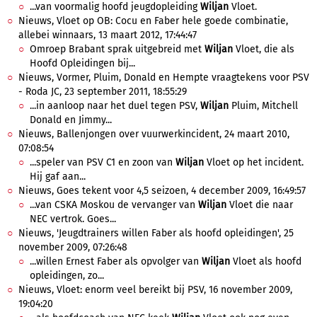
...van voormalig hoofd jeugdopleiding
Wiljan
Vloet.
Nieuws, Vloet op OB: Cocu en Faber hele goede combinatie,
allebei winnaars, 13 maart 2012, 17:44:47
Omroep Brabant sprak uitgebreid met
Wiljan
Vloet, die als
Hoofd Opleidingen bij...
Nieuws, Vormer, Pluim, Donald en Hempte vraagtekens voor PSV
- Roda JC, 23 september 2011, 18:55:29
...in aanloop naar het duel tegen PSV,
Wiljan
Pluim, Mitchell
Donald en Jimmy...
Nieuws, Ballenjongen over vuurwerkincident, 24 maart 2010,
07:08:54
...speler van PSV C1 en zoon van
Wiljan
Vloet op het incident.
Hij gaf aan...
Nieuws, Goes tekent voor 4,5 seizoen, 4 december 2009, 16:49:57
...van CSKA Moskou de vervanger van
Wiljan
Vloet die naar
NEC vertrok. Goes...
Nieuws, 'Jeugdtrainers willen Faber als hoofd opleidingen', 25
november 2009, 07:26:48
...willen Ernest Faber als opvolger van
Wiljan
Vloet als hoofd
opleidingen, zo...
Nieuws, Vloet: enorm veel bereikt bij PSV, 16 november 2009,
19:04:20