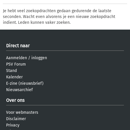
Je hebt veel zoekopdrachten gedaan gedurende de laatste
seconden. Wacht even alvorens je een nieuwe zoekopdracht
indient. Leden kunnen vaker zoeken.
Direct naar
Aanmelden
/
inloggen
PSV Forum
Stand
Kalender
E-zine (nieuwsbrief)
Nieuwsarchief
Over ons
Voor webmasters
Disclaimer
Privacy