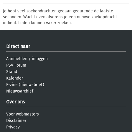
Je hebt veel zoekopdrachten gedaan gedurende de laatste
seconden. Wacht even alvorens je een nieuwe zoekopdracht
indient. Leden kunnen vaker zoeken.
Direct naar
Aanmelden
/
inloggen
PSV Forum
Stand
Kalender
E-zine (nieuwsbrief)
Nieuwsarchief
Over ons
Voor webmasters
Disclaimer
Privacy