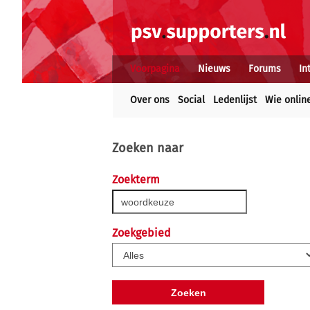
Voorpagina
Nieuws
Forums
In
Over ons
Social
Ledenlijst
Wie onlin
Zoeken naar
Zoekterm
Zoekgebied