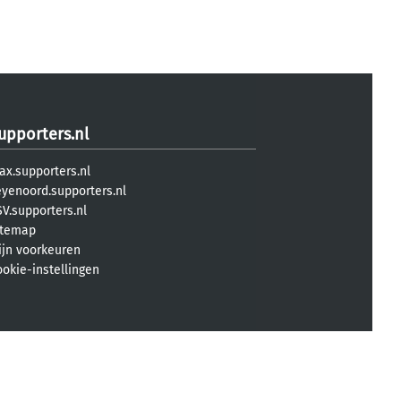
upporters.nl
ax.supporters.nl
eyenoord.supporters.nl
V.supporters.nl
itemap
ijn voorkeuren
ookie-instellingen