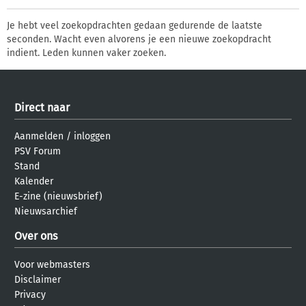
Je hebt veel zoekopdrachten gedaan gedurende de laatste
seconden. Wacht even alvorens je een nieuwe zoekopdracht
indient. Leden kunnen vaker zoeken.
Direct naar
Aanmelden
/
inloggen
PSV Forum
Stand
Kalender
E-zine (nieuwsbrief)
Nieuwsarchief
Over ons
Voor webmasters
Disclaimer
Privacy