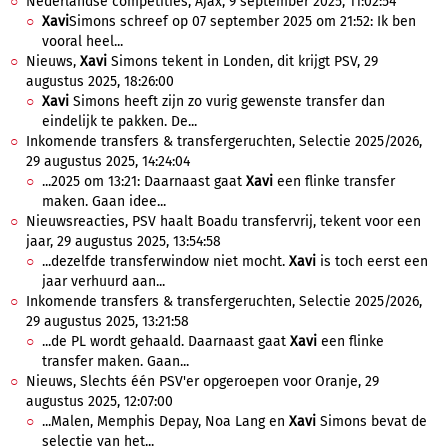
Nederlandse competities, Ajax, 9 september 2025, 11:02:54
Xavi
Simons schreef op 07 september 2025 om 21:52: Ik ben
vooral heel...
Nieuws,
Xavi
Simons tekent in Londen, dit krijgt PSV, 29
augustus 2025, 18:26:00
Xavi
Simons heeft zijn zo vurig gewenste transfer dan
eindelijk te pakken. De...
Inkomende transfers & transfergeruchten, Selectie 2025/2026,
29 augustus 2025, 14:24:04
...2025 om 13:21: Daarnaast gaat
Xavi
een flinke transfer
maken. Gaan idee...
Nieuwsreacties, PSV haalt Boadu transfervrij, tekent voor een
jaar, 29 augustus 2025, 13:54:58
...dezelfde transferwindow niet mocht.
Xavi
is toch eerst een
jaar verhuurd aan...
Inkomende transfers & transfergeruchten, Selectie 2025/2026,
29 augustus 2025, 13:21:58
...de PL wordt gehaald. Daarnaast gaat
Xavi
een flinke
transfer maken. Gaan...
Nieuws, Slechts één PSV'er opgeroepen voor Oranje, 29
augustus 2025, 12:07:00
...Malen, Memphis Depay, Noa Lang en
Xavi
Simons bevat de
selectie van het...