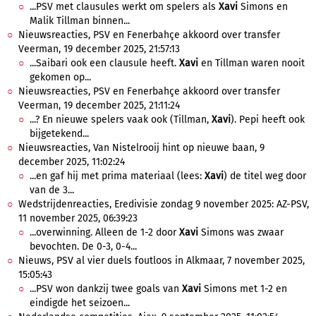
...PSV met clausules werkt om spelers als
Xavi
Simons en
Malik Tillman binnen...
Nieuwsreacties, PSV en Fenerbahçe akkoord over transfer
Veerman, 19 december 2025, 21:57:13
...Saibari ook een clausule heeft.
Xavi
en Tillman waren nooit
gekomen op...
Nieuwsreacties, PSV en Fenerbahçe akkoord over transfer
Veerman, 19 december 2025, 21:11:24
...? En nieuwe spelers vaak ook (Tillman,
Xavi
). Pepi heeft ook
bijgetekend...
Nieuwsreacties, Van Nistelrooij hint op nieuwe baan, 9
december 2025, 11:02:24
...en gaf hij met prima materiaal (lees:
Xavi
) de titel weg door
van de 3...
Wedstrijdenreacties, Eredivisie zondag 9 november 2025: AZ-PSV,
11 november 2025, 06:39:23
...overwinning. Alleen de 1-2 door
Xavi
Simons was zwaar
bevochten. De 0-3, 0-4...
Nieuws, PSV al vier duels foutloos in Alkmaar, 7 november 2025,
15:05:43
...PSV won dankzij twee goals van
Xavi
Simons met 1-2 en
eindigde het seizoen...