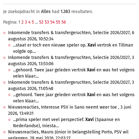
Je zoekopdracht in
Alles
had
1.383
resultaten.
Pagina: 1
2
3
4
5
...
52
53
54
55
56
Inkomende transfers & transfergeruchten, Selectie 2026/2027, 6
augustus 2026, 10:52:34
...staat er toch een nieuwe speler op.
Xavi
vertrok en Tillman
volgde op....
Inkomende transfers & transfergeruchten, Selectie 2026/2027, 3
augustus 2026, 13:53:06
...gehoord. Twee jaar geleden vertrok
Xavi
en was het volgens
velen klaar:...
Inkomende transfers & transfergeruchten, Selectie 2026/2027, 3
augustus 2026, 11:05:48
...gehoord. Twee jaar geleden vertrok
Xavi
en was het volgens
velen klaar:...
Nieuwsreacties, Interesse PSV in Sano neemt weer toe , 3 juni
2026, 13:49:31
...prima speler met veel perspectief.
Xavi
(Spaanse en
Nederlandse), Iniesta...
Nieuwsreacties, Mauro Júnior in belangstelling Porto, PSV wil
verlengen, 28 mei 2026, 22:03:27