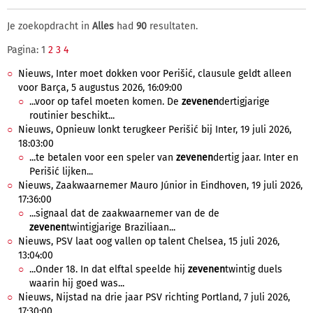
Je zoekopdracht in
Alles
had
90
resultaten.
Pagina: 1
2
3
4
Nieuws, Inter moet dokken voor Perišić, clausule geldt alleen
voor Barça, 5 augustus 2026, 16:09:00
...voor op tafel moeten komen. De
zevenen
dertigjarige
routinier beschikt...
Nieuws, Opnieuw lonkt terugkeer Perišić bij Inter, 19 juli 2026,
18:03:00
...te betalen voor een speler van
zevenen
dertig jaar. Inter en
Perišić lijken...
Nieuws, Zaakwaarnemer Mauro Júnior in Eindhoven, 19 juli 2026,
17:36:00
...signaal dat de zaakwaarnemer van de de
zevenen
twintigjarige Braziliaan...
Nieuws, PSV laat oog vallen op talent Chelsea, 15 juli 2026,
13:04:00
...Onder 18. In dat elftal speelde hij
zevenen
twintig duels
waarin hij goed was...
Nieuws, Nijstad na drie jaar PSV richting Portland, 7 juli 2026,
17:30:00