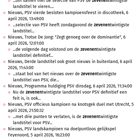
...om samen met de selectie van PSV de
zevenen
twintigste
landstitel te vieren....
Nieuws, PSV vierde besloten kampioensfeest in discotheek, 6
april 2026, 13:49:00
...selectie van PSV heeft zondagavond de
zevenen
twintigste
landstitel...
Nieuws, Trotse De Jong: "Zegt genoeg over de dominantie", 6
april 2026, 12:01:00
...de volgende dag volstond om de
zevenen
twintigste
landstitel definitief...
Nieuws, Derde landstitel ook groot nieuws in buitenland, 6 april
2026, 11:43:00
...staat bol van het nieuws over de
zevenen
twintigste
landstitel van PSV, die...
Nieuws, Programma huldiging PSV dinsdag, 6 april 2026, 11:34:00
Nu de
zevenen
twintigste landstitel voor PSV definitief een
feit is, is ook...
Nieuws, PSV officieus kampioen na knotsgek duel met Utrecht, 5
april 2026, 21:50:32
...met drie punten te verlaten, is de
zevenen
twintigste
landstitel voor PSV...
Nieuws, PSV landskampioen na doelpuntloos gelijkspel
Feyenoord, 5 april 2026, 16:23:00