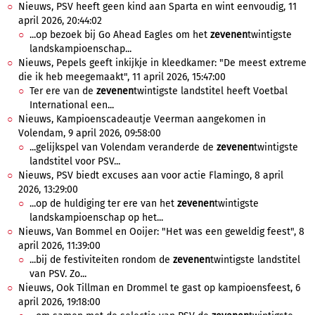
Nieuws, PSV heeft geen kind aan Sparta en wint eenvoudig, 11
april 2026, 20:44:02
...op bezoek bij Go Ahead Eagles om het
zevenen
twintigste
landskampioenschap...
Nieuws, Pepels geeft inkijkje in kleedkamer: "De meest extreme
die ik heb meegemaakt", 11 april 2026, 15:47:00
Ter ere van de
zevenen
twintigste landstitel heeft Voetbal
International een...
Nieuws, Kampioenscadeautje Veerman aangekomen in
Volendam, 9 april 2026, 09:58:00
...gelijkspel van Volendam veranderde de
zevenen
twintigste
landstitel voor PSV...
Nieuws, PSV biedt excuses aan voor actie Flamingo, 8 april
2026, 13:29:00
...op de huldiging ter ere van het
zevenen
twintigste
landskampioenschap op het...
Nieuws, Van Bommel en Ooijer: "Het was een geweldig feest", 8
april 2026, 11:39:00
...bij de festiviteiten rondom de
zevenen
twintigste landstitel
van PSV. Zo...
Nieuws, Ook Tillman en Drommel te gast op kampioensfeest, 6
april 2026, 19:18:00