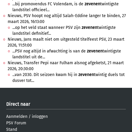
...bij promovendus FC Volendam, is de
zevenen
twintigste
landstitel officieel...
Nieuws, PSV hoopt nog altijd Salah-Eddine langer te binden, 27
maart 2026, 16:13:00
...op het veld staat wanneer PSV zijn
zevenen
twintigste
landstitel definitief...
Nieuws, Jans maalt niet om uitgesteld titelfeest PSV, 23 maart
2026, 11:51:00
...PSV nog altijd in afwachting is van de
zevenen
twintigste
landstitel uit de...
Nieuws, Transfer Pepi naar Fulham alsnog afgeketst, 21 maart
2026, 20:30:00
...van 2030. Dit seizoen kwam hij in
zevenen
twintig duels tot
dusver tot...
Direct naar
Aanmelden
/
inloggen
PSV Forum
Stand