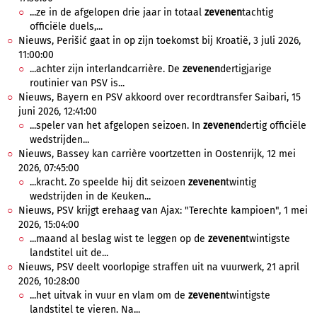
...ze in de afgelopen drie jaar in totaal
zevenen
tachtig
officiële duels,...
Nieuws, Perišić gaat in op zijn toekomst bij Kroatië, 3 juli 2026,
11:00:00
...achter zijn interlandcarrière. De
zevenen
dertigjarige
routinier van PSV is...
Nieuws, Bayern en PSV akkoord over recordtransfer Saibari, 15
juni 2026, 12:41:00
...speler van het afgelopen seizoen. In
zevenen
dertig officiële
wedstrijden...
Nieuws, Bassey kan carrière voortzetten in Oostenrijk, 12 mei
2026, 07:45:00
...kracht. Zo speelde hij dit seizoen
zevenen
twintig
wedstrijden in de Keuken...
Nieuws, PSV krijgt erehaag van Ajax: "Terechte kampioen", 1 mei
2026, 15:04:00
...maand al beslag wist te leggen op de
zevenen
twintigste
landstitel uit de...
Nieuws, PSV deelt voorlopige straffen uit na vuurwerk, 21 april
2026, 10:28:00
...het uitvak in vuur en vlam om de
zevenen
twintigste
landstitel te vieren. Na...