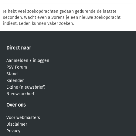
Je hebt veel zoekopdrachten gedaan gedurende de laatste
seconden. Wacht even alvorens je een nieuwe zoekopdracht
indient. Leden kunnen vaker zoeken.
Direct naar
Aanmelden
/
inloggen
PSV Forum
Stand
Kalender
E-zine (nieuwsbrief)
Nieuwsarchief
Over ons
Voor webmasters
Disclaimer
Privacy