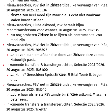
dan kan het voor...
Nieuwsreacties, PSV ziet in
Zirkzee
tijdelijke vervanger van Pléa,
20 augustus 2025, 22:55:16
Zirkzee
zou heel mooi zijn maar die is echt niet haalbaar.
Malen huren? Of een...
Nieuwsreacties, Clubs akkoord, PSV betaalt bijna
recordtransfersom voor Wanner, 20 augustus 2025, 21:41:35
Nu nog proberen
Zirkzee
in te lijven als centrumspits. Zou
mooi zijn.
Nieuwsreacties, PSV ziet in
Zirkzee
tijdelijke vervanger van Pléa,
20 augustus 2025, 20:57:26
...niet van plan om afstand te doen van
Zirkzee
deze zomer.
Natuurlijk past...
Inkomende transfers & transfergeruchten, Selectie 2025/2026,
20 augustus 2025, 18:34:00
...lijkt me? Geruchten: Spits:
Zirkzee
, El Bilal Touré Ik begon
dit...
Nieuwsreacties, PSV ziet in
Zirkzee
tijdelijke vervanger van Pléa,
20 augustus 2025, 18:15:10
...dure huur als je als PSV zijnde bij
Zirkzee
uitkomt. Misschien
beter een...
Inkomende transfers & transfergeruchten, Selectie 2025/2026,
20 augustus 2025, 17:49:37