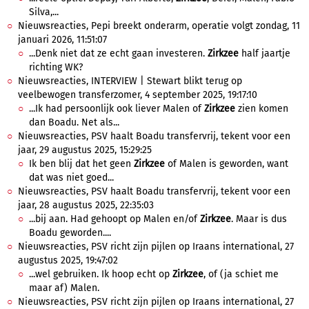
Silva,...
Nieuwsreacties, Pepi breekt onderarm, operatie volgt zondag, 11
januari 2026, 11:51:07
...Denk niet dat ze echt gaan investeren.
Zirkzee
half jaartje
richting WK?
Nieuwsreacties, INTERVIEW | Stewart blikt terug op
veelbewogen transferzomer, 4 september 2025, 19:17:10
...Ik had persoonlijk ook liever Malen of
Zirkzee
zien komen
dan Boadu. Net als...
Nieuwsreacties, PSV haalt Boadu transfervrij, tekent voor een
jaar, 29 augustus 2025, 15:29:25
Ik ben blij dat het geen
Zirkzee
of Malen is geworden, want
dat was niet goed...
Nieuwsreacties, PSV haalt Boadu transfervrij, tekent voor een
jaar, 28 augustus 2025, 22:35:03
...bij aan. Had gehoopt op Malen en/of
Zirkzee
. Maar is dus
Boadu geworden....
Nieuwsreacties, PSV richt zijn pijlen op Iraans international, 27
augustus 2025, 19:47:02
...wel gebruiken. Ik hoop echt op
Zirkzee
, of (ja schiet me
maar af) Malen.
Nieuwsreacties, PSV richt zijn pijlen op Iraans international, 27