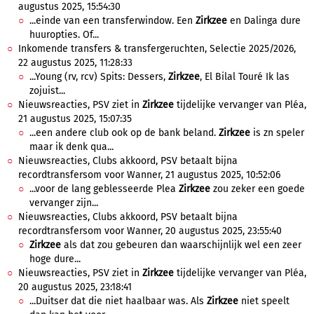
augustus 2025, 15:54:30
...einde van een transferwindow. Een
Zirkzee
en Dalinga dure
huuropties. Of...
Inkomende transfers & transfergeruchten, Selectie 2025/2026,
22 augustus 2025, 11:28:33
...Young (rv, rcv) Spits: Dessers,
Zirkzee
, El Bilal Touré Ik las
zojuist...
Nieuwsreacties, PSV ziet in
Zirkzee
tijdelijke vervanger van Pléa,
21 augustus 2025, 15:07:35
...een andere club ook op de bank beland.
Zirkzee
is zn speler
maar ik denk qua...
Nieuwsreacties, Clubs akkoord, PSV betaalt bijna
recordtransfersom voor Wanner, 21 augustus 2025, 10:52:06
...voor de lang geblesseerde Plea
Zirkzee
zou zeker een goede
vervanger zijn...
Nieuwsreacties, Clubs akkoord, PSV betaalt bijna
recordtransfersom voor Wanner, 20 augustus 2025, 23:55:40
Zirkzee
als dat zou gebeuren dan waarschijnlijk wel een zeer
hoge dure...
Nieuwsreacties, PSV ziet in
Zirkzee
tijdelijke vervanger van Pléa,
20 augustus 2025, 23:18:41
...Duitser dat die niet haalbaar was. Als
Zirkzee
niet speelt