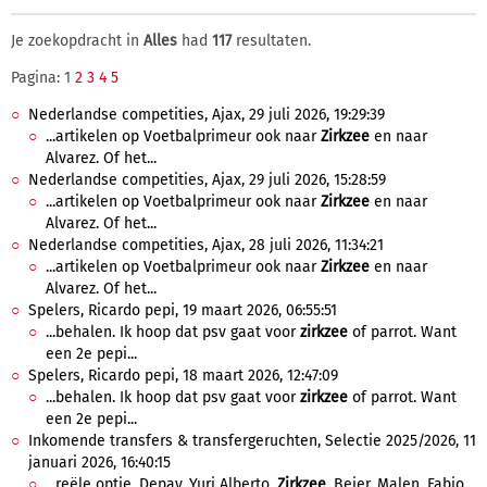
Je zoekopdracht in
Alles
had
117
resultaten.
Pagina: 1
2
3
4
5
Nederlandse competities, Ajax, 29 juli 2026, 19:29:39
...artikelen op Voetbalprimeur ook naar
Zirkzee
en naar
Alvarez. Of het...
Nederlandse competities, Ajax, 29 juli 2026, 15:28:59
...artikelen op Voetbalprimeur ook naar
Zirkzee
en naar
Alvarez. Of het...
Nederlandse competities, Ajax, 28 juli 2026, 11:34:21
...artikelen op Voetbalprimeur ook naar
Zirkzee
en naar
Alvarez. Of het...
Spelers, Ricardo pepi, 19 maart 2026, 06:55:51
...behalen. Ik hoop dat psv gaat voor
zirkzee
of parrot. Want
een 2e pepi...
Spelers, Ricardo pepi, 18 maart 2026, 12:47:09
...behalen. Ik hoop dat psv gaat voor
zirkzee
of parrot. Want
een 2e pepi...
Inkomende transfers & transfergeruchten, Selectie 2025/2026, 11
januari 2026, 16:40:15
...reële optie. Depay, Yuri Alberto,
Zirkzee
, Beier, Malen, Fabio