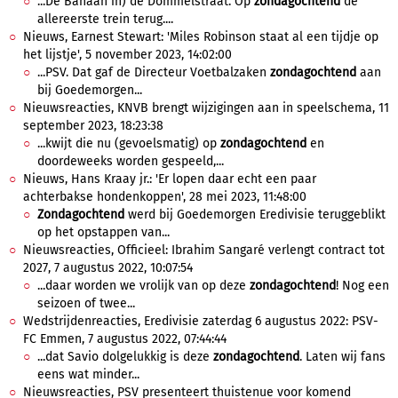
...De Banaan in) de Dommelstraat. Op
zondagochtend
de
allereerste trein terug....
Nieuws, Earnest Stewart: 'Miles Robinson staat al een tijdje op
het lijstje', 5 november 2023, 14:02:00
...PSV. Dat gaf de Directeur Voetbalzaken
zondagochtend
aan
bij Goedemorgen...
Nieuwsreacties, KNVB brengt wijzigingen aan in speelschema, 11
september 2023, 18:23:38
...kwijt die nu (gevoelsmatig) op
zondagochtend
en
doordeweeks worden gespeeld,...
Nieuws, Hans Kraay jr.: 'Er lopen daar echt een paar
achterbakse hondenkoppen', 28 mei 2023, 11:48:00
Zondagochtend
werd bij Goedemorgen Eredivisie teruggeblikt
op het opstappen van...
Nieuwsreacties, Officieel: Ibrahim Sangaré verlengt contract tot
2027, 7 augustus 2022, 10:07:54
...daar worden we vrolijk van op deze
zondagochtend
! Nog een
seizoen of twee...
Wedstrijdenreacties, Eredivisie zaterdag 6 augustus 2022: PSV-
FC Emmen, 7 augustus 2022, 07:44:44
...dat Savio dolgelukkig is deze
zondagochtend
. Laten wij fans
eens wat minder...
Nieuwsreacties, PSV presenteert thuistenue voor komend