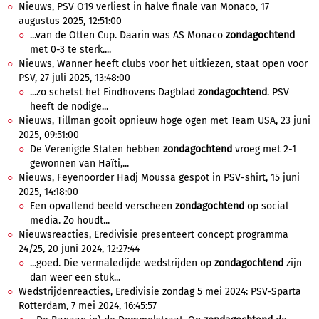
Nieuws, PSV O19 verliest in halve finale van Monaco, 17
augustus 2025, 12:51:00
...van de Otten Cup. Daarin was AS Monaco
zondagochtend
met 0-3 te sterk....
Nieuws, Wanner heeft clubs voor het uitkiezen, staat open voor
PSV, 27 juli 2025, 13:48:00
...zo schetst het Eindhovens Dagblad
zondagochtend
. PSV
heeft de nodige...
Nieuws, Tillman gooit opnieuw hoge ogen met Team USA, 23 juni
2025, 09:51:00
De Verenigde Staten hebben
zondagochtend
vroeg met 2-1
gewonnen van Haïti,...
Nieuws, Feyenoorder Hadj Moussa gespot in PSV-shirt, 15 juni
2025, 14:18:00
Een opvallend beeld verscheen
zondagochtend
op social
media. Zo houdt...
Nieuwsreacties, Eredivisie presenteert concept programma
24/25, 20 juni 2024, 12:27:44
...goed. Die vermaledijde wedstrijden op
zondagochtend
zijn
dan weer een stuk...
Wedstrijdenreacties, Eredivisie zondag 5 mei 2024: PSV-Sparta
Rotterdam, 7 mei 2024, 16:45:57