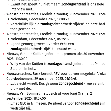
...want het speelt nu niet meer."
Zondagochtend
is ons hele
interview met...
Wedstrijdenreacties, Eredivisie zondag 30 november 2025: PSV-
FC Volendam, 1 december 2025, 12:00:22
Verschrikkelijk die
zondagochtend
wedstrijden* en deze had
toch gewoon op...
Wedstrijdenreacties, Eredivisie zondag 30 november 2025: PSV-
FC Volendam, 1 december 2025, 04:25:02
...goed genoeg geweest. Verder écht een
zondagochtend
wedstrijd*. Uiteraard wel...
Nieuws, Van der Kuijlen geëerd met promenade, 30 november
2025, 11:30:00
Willy van der Kuijlen is
zondagochtend
geëerd in het Philips
Stadion. In het...
Nieuwsreacties, Bosz bereidt PSV voor op vier mogelijke Afrika
Cup-deelnemers, 29 november 2025, 01:56:48
...dus écht wijzelf. Dus gewoon
zondagochtend
- wie verzint
dit! - met de...
Nieuws, Van Bommel meldt zich af voor Jong Oranje, 2
september 2025, 18:07:00
...met NEC in Nijmegen. De ploeg verloor
zondagochtend
zijn
wedstrijd bij...