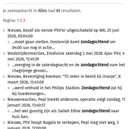
Je zoekopdracht in
Alles
had
63
resultaten.
Pagina: 1
2
3
Nieuws, Kovář als eerste PSV'er uitgeschakeld op WK, 25 juni
2026, 05:04:00
...moet gaan stellen. Oostenrijk komt
zondagochtend
om
04:00 uur nog in actie...
Wedstrijdenreacties, Eredivisie zaterdag 2 mei 2026: Ajax-PSV, 4
mei 2026, 12:41:39
...overging in de zaterdagnacht en de
zondagochtend
nam het
chagrijnige gevoel...
Nieuws, Bevestiging Koeman: "Til zeker in beeld bij Oranje", 8
maart 2026, 13:43:00
...werd onthuld in het Philips Stadion.
Zondagochtend
zat hij
bij Goedemorgen...
Nieuwsreacties, Pepi breekt onderarm, operatie volgt zondag, 11
januari 2026, 13:40:57
...het wel gunstig zijn als Sallah Edine
zondagochtend
naar
huis kan.
Nieuws, PSV hoopt Nagalo te verkopen, Pepi mag niet weg, 3
januari 2026, 17:00:00