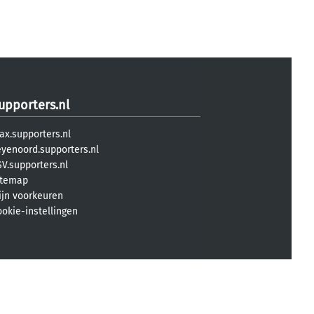
upporters.nl
ax.supporters.nl
eyenoord.supporters.nl
V.supporters.nl
itemap
ijn voorkeuren
ookie-instellingen