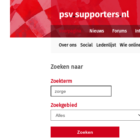
Voorpagina
Nieuws
Forums
In
Over ons
Social
Ledenlijst
Wie onlin
Zoeken naar
Zoekterm
Zoekgebied