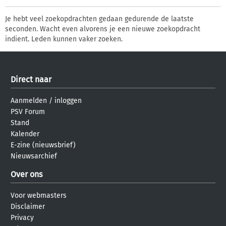
Je hebt veel zoekopdrachten gedaan gedurende de laatste
seconden. Wacht even alvorens je een nieuwe zoekopdracht
indient. Leden kunnen vaker zoeken.
Direct naar
Aanmelden
/
inloggen
PSV Forum
Stand
Kalender
E-zine (nieuwsbrief)
Nieuwsarchief
Over ons
Voor webmasters
Disclaimer
Privacy