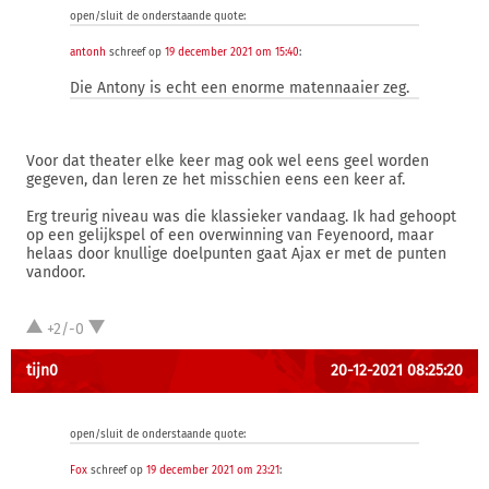
open/sluit de onderstaande quote:
antonh
schreef op
19 december 2021 om 15:40
:
Die Antony is echt een enorme matennaaier zeg.
Voor dat theater elke keer mag ook wel eens geel worden
gegeven, dan leren ze het misschien eens een keer af.
Erg treurig niveau was die klassieker vandaag. Ik had gehoopt
op een gelijkspel of een overwinning van Feyenoord, maar
helaas door knullige doelpunten gaat Ajax er met de punten
vandoor.
+2/-0
tijn0
20-12-2021 08:25:20
open/sluit de onderstaande quote:
Fox
schreef op
19 december 2021 om 23:21
: