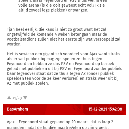
spelen, maar Feyenoord en PSV thuis wel in een
volle arena (is die ooit geweest echt vol? Ik zie
altijd zoveel lege plekken) ontvangen.
Tjah heel eerlijk, die kans is niet zo groot want het zal
ongetwijfeld de komende 4 weken beter gaan maar de
voetbalstadions zullen niet het eerste zijn wat versoepeld zal
worden.
Het is sowieso een gigantisch voordeel voor Ajax want straks
als er wel publiek bij mag zijn spelen ze thuis tegen
Feyenoord en hebben ze dus PSV en Feyenoord op bezoek
gehad met publiek en uit bij PSV en Feyenoord zonder publiek.
Daar tegenover staat dat ze thuis tegen AZ zonder publiek
speelden (en voor de 2e keer verloren) en straks weer uit bij
AZ met publiek spelen.
+1/-0
BasArnhem
15-12-2021 15:42:08
Ajax - Feyenoord staat gepland op 20 maart...dat is krap 2
maanden nadat de huidige maatregelen op zijn vroegst