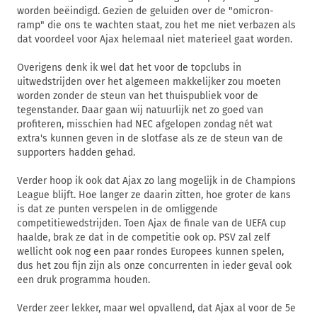
worden beëindigd. Gezien de geluiden over de "omicron-
ramp" die ons te wachten staat, zou het me niet verbazen als
dat voordeel voor Ajax helemaal niet materieel gaat worden.
Overigens denk ik wel dat het voor de topclubs in
uitwedstrijden over het algemeen makkelijker zou moeten
worden zonder de steun van het thuispubliek voor de
tegenstander. Daar gaan wij natuurlijk net zo goed van
profiteren, misschien had NEC afgelopen zondag nét wat
extra's kunnen geven in de slotfase als ze de steun van de
supporters hadden gehad.
Verder hoop ik ook dat Ajax zo lang mogelijk in de Champions
League blijft. Hoe langer ze daarin zitten, hoe groter de kans
is dat ze punten verspelen in de omliggende
competitiewedstrijden. Toen Ajax de finale van de UEFA cup
haalde, brak ze dat in de competitie ook op. PSV zal zelf
wellicht ook nog een paar rondes Europees kunnen spelen,
dus het zou fijn zijn als onze concurrenten in ieder geval ook
een druk programma houden.
Verder zeer lekker, maar wel opvallend, dat Ajax al voor de 5e