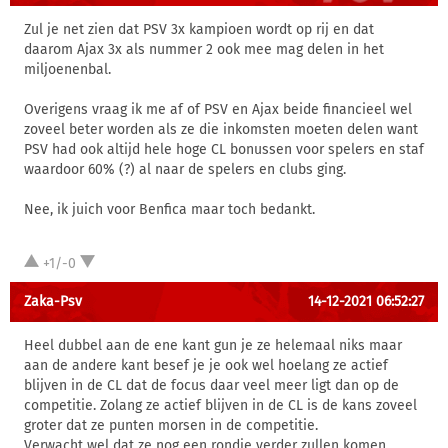
Zul je net zien dat PSV 3x kampioen wordt op rij en dat
daarom Ajax 3x als nummer 2 ook mee mag delen in het
miljoenenbal.
Overigens vraag ik me af of PSV en Ajax beide financieel wel
zoveel beter worden als ze die inkomsten moeten delen want
PSV had ook altijd hele hoge CL bonussen voor spelers en staf
waardoor 60% (?) al naar de spelers en clubs ging.
Nee, ik juich voor Benfica maar toch bedankt.
+1/-0
Zaka-Psv
14-12-2021 06:52:27
Heel dubbel aan de ene kant gun je ze helemaal niks maar
aan de andere kant besef je je ook wel hoelang ze actief
blijven in de CL dat de focus daar veel meer ligt dan op de
competitie. Zolang ze actief blijven in de CL is de kans zoveel
groter dat ze punten morsen in de competitie.
Verwacht wel dat ze nog een rondje verder zullen komen.