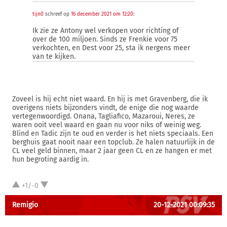
tijn0
schreef op
16 december 2021 om 12:20
:
Ik zie ze Antony wel verkopen voor richting of
over de 100 miljoen. Sinds ze Frenkie voor 75
verkochten, en Dest voor 25, sta ik nergens meer
van te kijken.
Zoveel is hij echt niet waard. En hij is met Gravenberg, die ik
overigens niets bijzonders vindt, de enige die nog waarde
vertegenwoordigd. Onana, Tagliafico, Mazaroui, Neres, ze
waren ooit veel waard en gaan nu voor niks of weinig weg.
Blind en Tadic zijn te oud en verder is het niets speciaals. Een
berghuis gaat nooit naar een topclub. Ze halen natuurlijk in de
CL veel geld binnen, maar 2 jaar geen CL en ze hangen er met
hun begroting aardig in.
+1/-0
Remigio
20-12-2021 00:09:35