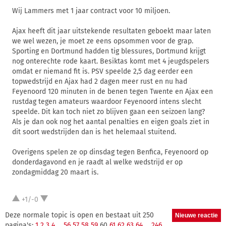
Wij Lammers met 1 jaar contract voor 10 miljoen.
Ajax heeft dit jaar uitstekende resultaten geboekt maar laten
we wel wezen, je moet ze eens opsommen voor de grap.
Sporting en Dortmund hadden tig blessures, Dortmund krijgt
nog onterechte rode kaart. Besiktas komt met 4 jeugdspelers
omdat er niemand fit is. PSV speelde 2,5 dag eerder een
topwedstrijd en Ajax had 2 dagen meer rust en nu had
Feyenoord 120 minuten in de benen tegen Twente en Ajax een
rustdag tegen amateurs waardoor Feyenoord intens slecht
speelde. Dit kan toch niet zo blijven gaan een seizoen lang?
Als je dan ook nog het aantal penalties en eigen goals ziet in
dit soort wedstrijden dan is het helemaal stuitend.
Overigens spelen ze op dinsdag tegen Benfica, Feyenoord op
donderdagavond en je raadt al welke wedstrijd er op
zondagmiddag 20 maart is.
+1/-0
Deze normale topic is open en bestaat uit 250
pagina's:
1
2
3
4
...
56
57
58
59
60
61
62
63
64
...
246