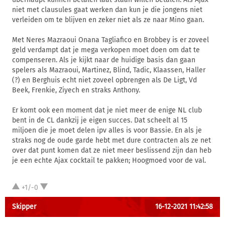
niet met clausules gaat werken dan kun je die jongens niet
verleiden om te blijven en zeker niet als ze naar Mino gaan.
Met Neres Mazraoui Onana Tagliafico en Brobbey is er zoveel
geld verdampt dat je mega verkopen moet doen om dat te
compenseren. Als je kijkt naar de huidige basis dan gaan
spelers als Mazraoui, Martinez, Blind, Tadic, Klaassen, Haller
(?) en Berghuis echt niet zoveel opbrengen als De Ligt, Vd
Beek, Frenkie, Ziyech en straks Anthony.
Er komt ook een moment dat je niet meer de enige NL club
bent in de CL dankzij je eigen succes. Dat scheelt al 15
miljoen die je moet delen ipv alles is voor Bassie. En als je
straks nog de oude garde hebt met dure contracten als ze net
over dat punt komen dat ze niet meer beslissend zijn dan heb
je een echte Ajax cocktail te pakken; Hoogmoed voor de val.
+1/-0
Skipper
16-12-2021 11:42:58