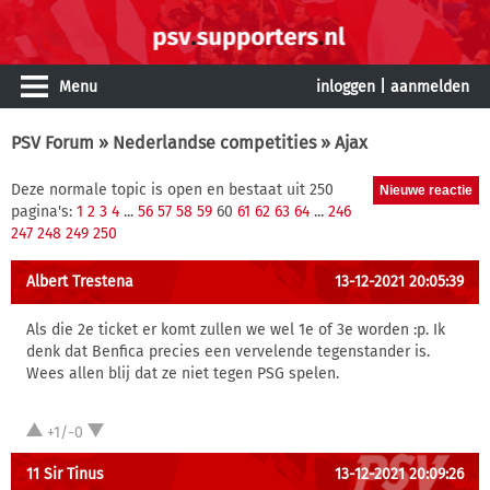
Menu
inloggen
|
aanmelden
PSV Forum
»
Nederlandse competities
» Ajax
Deze normale topic is open en bestaat uit 250
pagina's:
1
2
3
4
...
56
57
58
59
60
61
62
63
64
...
246
247
248
249
250
Albert Trestena
13-12-2021 20:05:39
Als die 2e ticket er komt zullen we wel 1e of 3e worden :p. Ik
denk dat Benfica precies een vervelende tegenstander is.
Wees allen blij dat ze niet tegen PSG spelen.
+1/-0
11 Sir Tinus
13-12-2021 20:09:26