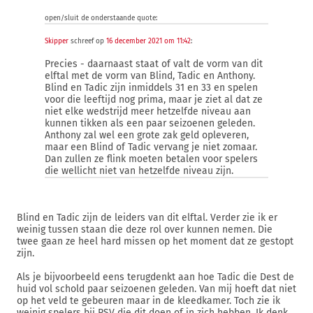
open/sluit de onderstaande quote:
Skipper
schreef op
16 december 2021 om 11:42
:
Precies - daarnaast staat of valt de vorm van dit
elftal met de vorm van Blind, Tadic en Anthony.
Blind en Tadic zijn inmiddels 31 en 33 en spelen
voor die leeftijd nog prima, maar je ziet al dat ze
niet elke wedstrijd meer hetzelfde niveau aan
kunnen tikken als een paar seizoenen geleden.
Anthony zal wel een grote zak geld opleveren,
maar een Blind of Tadic vervang je niet zomaar.
Dan zullen ze flink moeten betalen voor spelers
die wellicht niet van hetzelfde niveau zijn.
Blind en Tadic zijn de leiders van dit elftal. Verder zie ik er
weinig tussen staan die deze rol over kunnen nemen. Die
twee gaan ze heel hard missen op het moment dat ze gestopt
zijn.
Als je bijvoorbeeld eens terugdenkt aan hoe Tadic die Dest de
huid vol schold paar seizoenen geleden. Van mij hoeft dat niet
op het veld te gebeuren maar in de kleedkamer. Toch zie ik
weinig spelers bij PSV die dit doen of in zich hebben. Ik denk