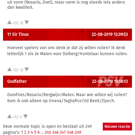
uit vorm (Rosario, Zoet), maar vorm is nog steeds iets anders
dan kwaliteit.
+3/-0
11 Sir Tinus
22-08-2019 12:39:53
Hoeveel spelers van ons denk je dat zij willen ruilen? Ik denk
letterlijk 1 als ze Malen voor Dolberg/Huntelaar kunnen ruilen.
+3/-0
Godfather
22-08-2019 19:58:13
Dumfries/Rosario/Bergwijn/Malen. Maar wie willen wij ruilen?
Kom ik ook alleen op Onana/Tagliafico/Vd Beek/Ziyech.
+1/-1
Deze normale topic is open en bestaat uit 249
pagina's:
1
2
3
4
5
6
...
245
246
247
248
249