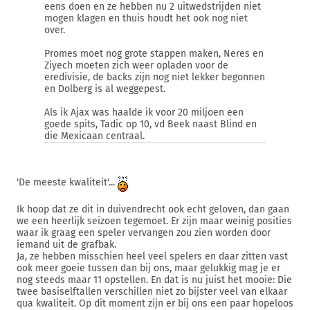
eens doen en ze hebben nu 2 uitwedstrijden niet
mogen klagen en thuis houdt het ook nog niet
over.
Promes moet nog grote stappen maken, Neres en
Ziyech moeten zich weer opladen voor de
eredivisie, de backs zijn nog niet lekker begonnen
en Dolberg is al weggepest.
Als ik Ajax was haalde ik voor 20 miljoen een
goede spits, Tadic op 10, vd Beek naast Blind en
die Mexicaan centraal.
'De meeste kwaliteit'...
Ik hoop dat ze dit in duivendrecht ook echt geloven, dan gaan
we een heerlijk seizoen tegemoet. Er zijn maar weinig posities
waar ik graag een speler vervangen zou zien worden door
iemand uit de grafbak.
Ja, ze hebben misschien heel veel spelers en daar zitten vast
ook meer goeie tussen dan bij ons, maar gelukkig mag je er
nog steeds maar 11 opstellen. En dat is nu juist het mooie: Die
twee basiselftallen verschillen niet zo bijster veel van elkaar
qua kwaliteit. Op dit moment zijn er bij ons een paar hopeloos