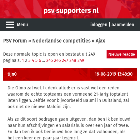
Menu
inloggen
|
aanmelden
PSV Forum
»
Nederlandse competities
» Ajax
Deze normale topic is open en bestaat uit 249
pagina's:
1
2
3
4
5
6
...
245
246
247
248
249
tijn0
16-08-2019 13:48:30
Die Olmo zal wel. Ik denk altijd: er is vast wel een reden
waarom de echte topteams een vermeend 21-jarig toptalent
laten liggen. Zelfde voor bijvoorbeeld Baumi in Duitsland, zal
ook niet de nieuwe Maldini zijn.
Als ze dit soort bedragen gaan uitgeven, dan ben ik benieuwd
naar hun afschrijvingen en salarishuis over een jaar of twee.
En dan ben ik ook benieuwd hoe lang ze dat volhouden, als
het een keer een paar jaar tegenzit.