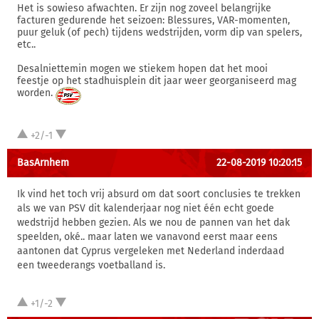
Het is sowieso afwachten. Er zijn nog zoveel belangrijke
facturen gedurende het seizoen: Blessures, VAR-momenten,
puur geluk (of pech) tijdens wedstrijden, vorm dip van spelers,
etc..
Desalniettemin mogen we stiekem hopen dat het mooi
feestje op het stadhuisplein dit jaar weer georganiseerd mag
worden.
+2/-1
BasArnhem
22-08-2019 10:20:15
Ik vind het toch vrij absurd om dat soort conclusies te trekken
als we van PSV dit kalenderjaar nog niet één echt goede
wedstrijd hebben gezien. Als we nou de pannen van het dak
speelden, oké.. maar laten we vanavond eerst maar eens
aantonen dat Cyprus vergeleken met Nederland inderdaad
een tweederangs voetballand is.
+1/-2