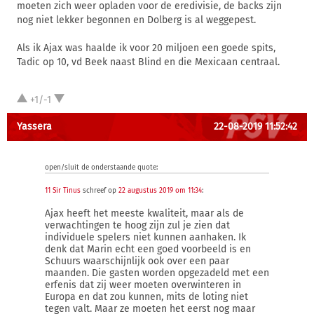
moeten zich weer opladen voor de eredivisie, de backs zijn
nog niet lekker begonnen en Dolberg is al weggepest.
Als ik Ajax was haalde ik voor 20 miljoen een goede spits,
Tadic op 10, vd Beek naast Blind en die Mexicaan centraal.
+1/-1
Yassera
22-08-2019 11:52:42
open/sluit de onderstaande quote:
11 Sir Tinus
schreef op
22 augustus 2019 om 11:34
:
Ajax heeft het meeste kwaliteit, maar als de
verwachtingen te hoog zijn zul je zien dat
individuele spelers niet kunnen aanhaken. Ik
denk dat Marin echt een goed voorbeeld is en
Schuurs waarschijnlijk ook over een paar
maanden. Die gasten worden opgezadeld met een
erfenis dat zij weer moeten overwinteren in
Europa en dat zou kunnen, mits de loting niet
tegen valt. Maar ze moeten het eerst nog maar