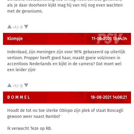
als je daar doorheen kijkt mag hij van mij nog even wachten
met de geraniums.
+1/-0
Klompje
11-08-2021 13:44:34
Inderdaad, zijn meningen zijn voor 90% gebaseerd op uiterlijk
vertoon. Propper heeft goed haar, maakt goeie volzinnen in
accentloos Nederlands en kijkt in de camera? Dat moet wel
een leider zijn!
+1/-0
B O M M E L
18-08-2021 14:08:21
Houdt de tot nu toe sterke Obispo zijn plek of staat Boscagli
gewoon weer naast Rambo?
Ik verwacht Teze op RB.