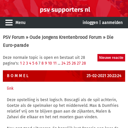
Menu
inloggen
|
aanmelden
PSV Forum
»
Oude Jongens Krentenbrood Forum
» Die
Euro-parade
Deze normale topic is open en bestaat uit 28
pagina's:
1
2
3
4
5
6
7
8
9
10
11
...
24
25
26
27
28
B O M M E L
25-02-2021 20:22:24
link
Deze opstelling is best logisch. Boscagli als de spil achterin,
Goetze als de spelmaker op het middenveld. Max & Dumfries
relatief vrij om te blijven gaan aan de zijkanten, Malen &
Zahavi die elkaar en het net moeten gaan vinden.