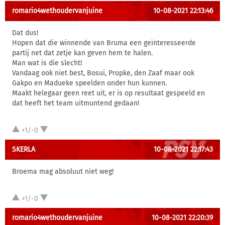
romario4wethoudervanjuine
10-08-2021 22:13:46
Dat dus!
Hopen dat die winnende van Bruma een geïnteresseerde
partij net dat zetje kan geven hem te halen.
Man wat is die slecht!
Vandaag ook niet best, Bosui, Propke, den Zaaf maar ook
Gakpo en Madueke speelden onder hun kunnen.
Maakt helegaar geen reet uit, er is op resultaat gespeeld en
dat heeft het team uitmuntend gedaan!
+1/-0
SKERLA
10-08-2021 22:17:43
Broema mag absoluut niet weg!
+1/-0
romario4wethoudervanjuine
10-08-2021 22:20:39