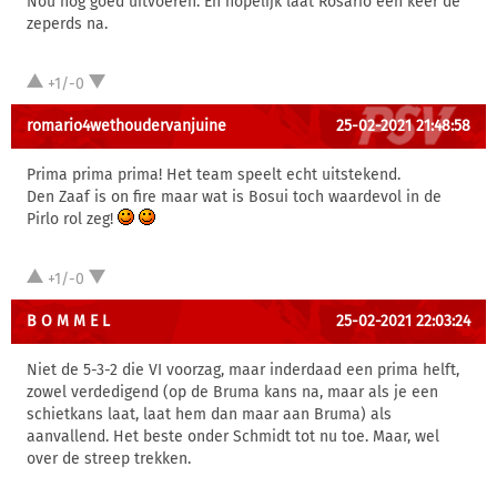
Nou nog goed uitvoeren. En hopelijk laat Rosario een keer de
zeperds na.
+1/-0
romario4wethoudervanjuine
25-02-2021 21:48:58
Prima prima prima! Het team speelt echt uitstekend.
Den Zaaf is on fire maar wat is Bosui toch waardevol in de
Pirlo rol zeg!
+1/-0
B O M M E L
25-02-2021 22:03:24
Niet de 5-3-2 die VI voorzag, maar inderdaad een prima helft,
zowel verdedigend (op de Bruma kans na, maar als je een
schietkans laat, laat hem dan maar aan Bruma) als
aanvallend. Het beste onder Schmidt tot nu toe. Maar, wel
over de streep trekken.