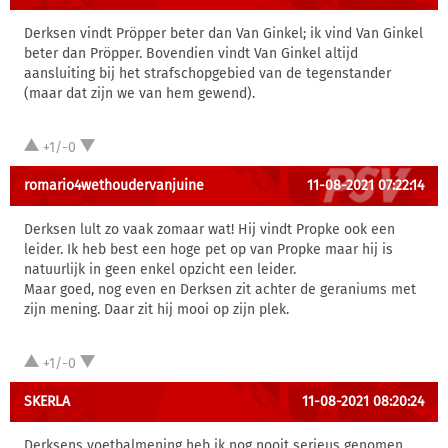
Derksen vindt Pröpper beter dan Van Ginkel; ik vind Van Ginkel
beter dan Pröpper. Bovendien vindt Van Ginkel altijd
aansluiting bij het strafschopgebied van de tegenstander
(maar dat zijn we van hem gewend).
+1/-0
romario4wethoudervanjuine
11-08-2021 07:22:14
Derksen lult zo vaak zomaar wat! Hij vindt Propke ook een
leider. Ik heb best een hoge pet op van Propke maar hij is
natuurlijk in geen enkel opzicht een leider.
Maar goed, nog even en Derksen zit achter de geraniums met
zijn mening. Daar zit hij mooi op zijn plek.
+1/-0
SKERLA
11-08-2021 08:20:24
Derksens voetbalmening heb ik nog nooit serieus genomen,