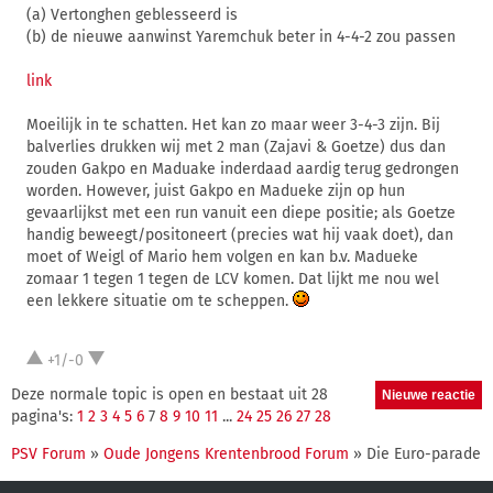
(a) Vertonghen geblesseerd is
(b) de nieuwe aanwinst Yaremchuk beter in 4-4-2 zou passen
link
Moeilijk in te schatten. Het kan zo maar weer 3-4-3 zijn. Bij
balverlies drukken wij met 2 man (Zajavi & Goetze) dus dan
zouden Gakpo en Maduake inderdaad aardig terug gedrongen
worden. However, juist Gakpo en Madueke zijn op hun
gevaarlijkst met een run vanuit een diepe positie; als Goetze
handig beweegt/positoneert (precies wat hij vaak doet), dan
moet of Weigl of Mario hem volgen en kan b.v. Madueke
zomaar 1 tegen 1 tegen de LCV komen. Dat lijkt me nou wel
een lekkere situatie om te scheppen.
+1/-0
Deze normale topic is open en bestaat uit 28
pagina's:
1
2
3
4
5
6
7
8
9
10
11
...
24
25
26
27
28
PSV Forum
»
Oude Jongens Krentenbrood Forum
» Die Euro-parade