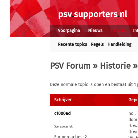
Voorpagina
Nieuws
Forums
In
Recente topics
Regels
Handleiding
PSV Forum
»
Historie
»
Deze normale topic is open en bestaat uit 1 
Schrijver
Gepo
c1000ad
hoi,
door
Ik w
Sterspeler EK
Ik w
Forumreacties: 2