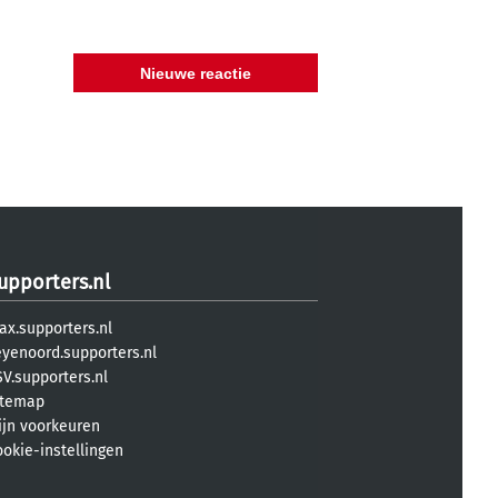
upporters.nl
ax.supporters.nl
eyenoord.supporters.nl
V.supporters.nl
itemap
ijn voorkeuren
ookie-instellingen