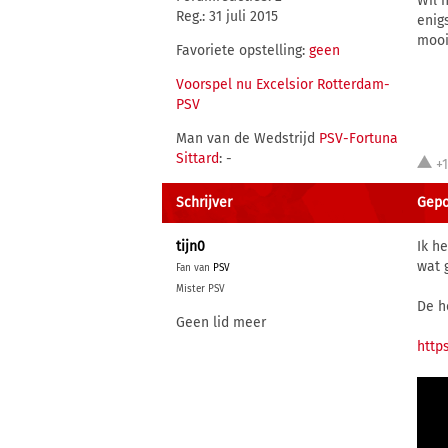
Wil 
Reg.: 31 juli 2015
enig
mooi
Favoriete opstelling:
geen
Voorspel nu Excelsior Rotterdam-
PSV
Man van de Wedstrijd
PSV-Fortuna
Sittard
: -
+
Schrijver
Gepo
tijn0
Ik h
wat 
Fan van
PSV
Mister PSV
De h
Geen lid meer
http