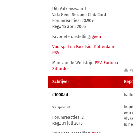
Uit: Valkenswaard
Vak: Geen Seizoen Club Card
Forumreacties: 20.909
Reg.: 15 april 2005
Favoriete opstelling:
geen
Voorspel nu Excelsior Rotterdam-
PSV
Man van de Wedstrijd
PSV-Fortuna
Sittard
: -
+
Schrijver
Gepos
c1000ad
hallo
hope
Sterspeler EK
een 
Forumreacties: 2
Alva
Reg.: 31 juli 2015
Is h