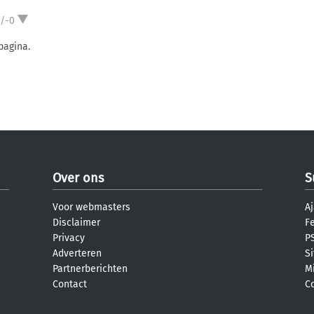
1/-0
pagina.
Over ons
S
Voor webmasters
Aj
Disclaimer
F
Privacy
PS
Adverteren
S
Partnerberichten
M
Contact
C