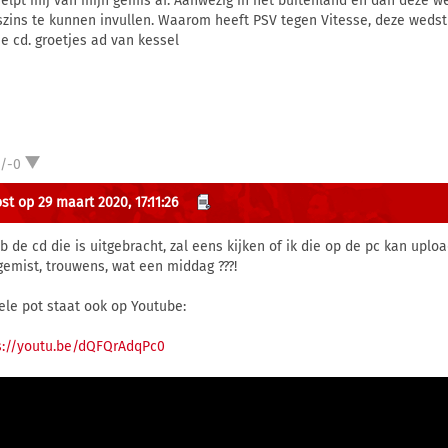
helpt mij van mijn gemis af. Aanwezig in het buitenland en dan deze 
szins te kunnen invullen. Waarom heeft PSV tegen Vitesse, deze wedstr
e cd. groetjes ad van kessel
1/-0
st op 29 maart 2020, 17:11:26
eb de cd die is uitgebracht, zal eens kijken of ik die op de pc kan uplo
gemist, trouwens, wat een middag ???!
ele pot staat ook op Youtube:
s://youtu.be/dQFQrAdqPc0