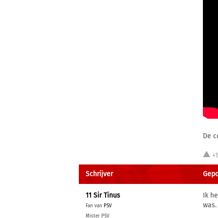
De c
+
Schrijver
Gepo
11 Sir Tinus
Ik h
was.
Fan van
PSV
Mister PSV