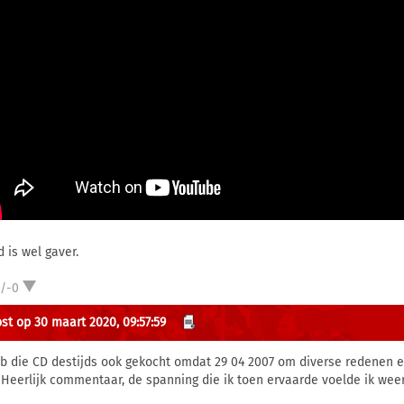
d is wel gaver.
1/-0
st op 30 maart 2020, 09:57:59
eb die CD destijds ook gekocht omdat 29 04 2007 om diverse redenen 
 Heerlijk commentaar, de spanning die ik toen ervaarde voelde ik weer