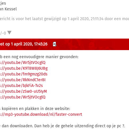
tjes
an Kessel
ericht is voor het laatst gewijzigd op 1 april 2020, 21:11:34 door een mo
1/-0
t op 1 april 2020, 17:45:26
eb een nog eenvoudigere manier gevonden:
s://youtu.be/Wr5jtVOcglQ
s://youtu.be/K9T8W8J6UBg
s://youtu.be/fm9gmzg20ds
s://youtu.be/RkNndC1er8I
s://youtu.be/bJkFiA-Tv2s
s://youtu.be/zSw0-uU5IyM
s://youtu.be/Wr5jtVOcglQ
s kopiëren en plakken in deze website:
s://mp3-youtube.download/nl/faster-convert
e dan downloaden. Dan heb je de gehele uitzending direct op je pc ?.