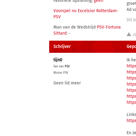
Favoriete opstelling:
geen
groe
Ad v
Voorspel nu Excelsior Rotterdam-
PSV
Dit b
Man van de Wedstrijd
PSV-Fortuna
Sittard
: -
+
Schrijver
Gepos
tijn0
Ik h
http
Fan van
PSV
http
Mister PSV
http
Geen lid meer
http
http
http
http
Link
http
En z