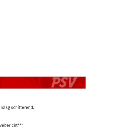
erslag schitterend.
ivébericht***