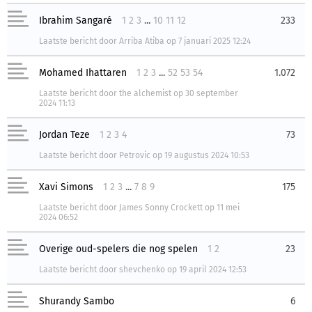
Ibrahim Sangaré
1
2
3
...
10
11
12
233
Laatste bericht
door
Arriba Atiba
op
7 januari 2025 12:24
Mohamed Ihattaren
1
2
3
...
52
53
54
1.072
Laatste bericht
door
the alchemist
op
30 september
2024 11:13
Jordan Teze
1
2
3
4
73
Laatste bericht
door
Petrovic
op
19 augustus 2024 10:53
Xavi Simons
1
2
3
...
7
8
9
175
Laatste bericht
door
James Sonny Crockett
op
11 mei
2024 06:52
Overige oud-spelers die nog spelen
1
2
23
Laatste bericht
door
shevchenko
op
19 april 2024 12:53
Shurandy Sambo
6