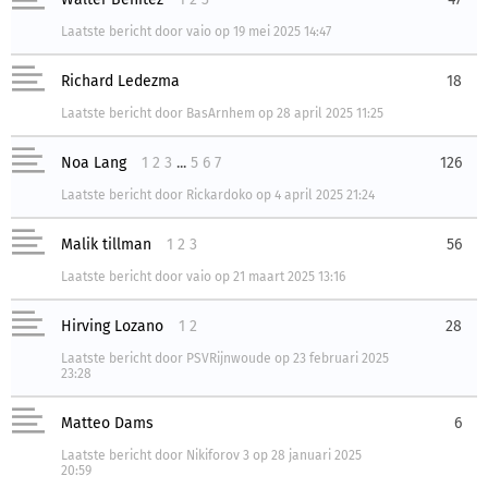
Laatste bericht
door
vaio
op
19 mei 2025 14:47
Richard Ledezma
18
Laatste bericht
door
BasArnhem
op
28 april 2025 11:25
Noa Lang
1
2
3
...
5
6
7
126
Laatste bericht
door
Rickardoko
op
4 april 2025 21:24
Malik tillman
1
2
3
56
Laatste bericht
door
vaio
op
21 maart 2025 13:16
Hirving Lozano
1
2
28
Laatste bericht
door
PSVRijnwoude
op
23 februari 2025
23:28
Matteo Dams
6
Laatste bericht
door
Nikiforov 3
op
28 januari 2025
20:59