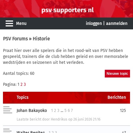
Menu
inloggen
|
aanmelden
PSV Forums
» Historie
Praat hier over alle spelers die in het rood-wit van PSV hebben
gespeeld, trainers die de club hebben geleid en over memorabele
wedstrijden en seizoenen uit het verleden.
Aantal topics: 60
Pagina: 1
2
3
Topics
Berichten
Johan Bakayoko
1
2
3
...
5
6
7
125
Laatste bericht
door
Hendrikus
op
26 juni 2026 21:16
Walter Benítez
1
2
3
47