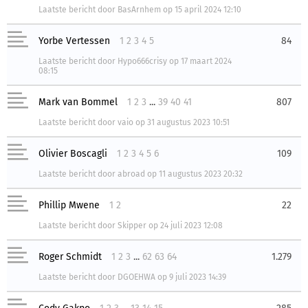
Laatste bericht
door
BasArnhem
op
15 april 2024 12:10
Yorbe Vertessen
1
2
3
4
5
84
Laatste bericht
door
Hypo666crisy
op
17 maart 2024
08:15
Mark van Bommel
1
2
3
...
39
40
41
807
Laatste bericht
door
vaio
op
31 augustus 2023 10:51
Olivier Boscagli
1
2
3
4
5
6
109
Laatste bericht
door
abroad
op
11 augustus 2023 20:32
Phillip Mwene
1
2
22
Laatste bericht
door
Skipper
op
24 juli 2023 12:08
Roger Schmidt
1
2
3
...
62
63
64
1.279
Laatste bericht
door
DGOEHWA
op
9 juli 2023 14:39