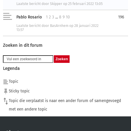
Laatste bericht
door
Skipper
op
25 februari 2022 13:05
Pablo Rosario
1
2
3
...
8
9
10
196
Laatste bericht
door
BasArnhem
op
28 januari 2022
13:57
Zoeken in dit forum
Legenda
Topic
Sticky topic
Topic die verplaatst is naar een ander forum of samengevoegd
met een andere topic