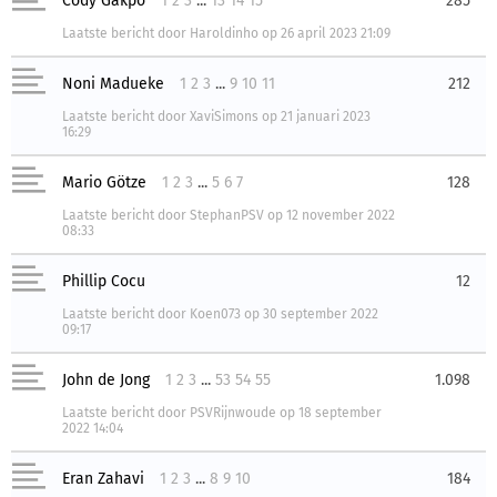
Cody Gakpo
1
2
3
...
13
14
15
285
Laatste bericht
door
Haroldinho
op
26 april 2023 21:09
Noni Madueke
1
2
3
...
9
10
11
212
Laatste bericht
door
XaviSimons
op
21 januari 2023
16:29
Mario Götze
1
2
3
...
5
6
7
128
Laatste bericht
door
StephanPSV
op
12 november 2022
08:33
Phillip Cocu
12
Laatste bericht
door
Koen073
op
30 september 2022
09:17
John de Jong
1
2
3
...
53
54
55
1.098
Laatste bericht
door
PSVRijnwoude
op
18 september
2022 14:04
Eran Zahavi
1
2
3
...
8
9
10
184